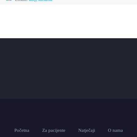
Početna
Za pacijente
Natječaji
O nama