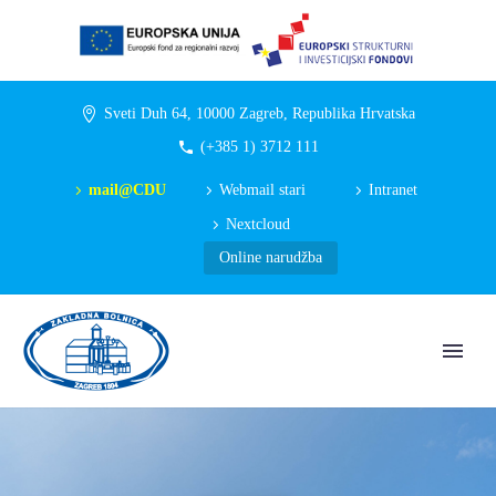
Sveti Duh 64, 10000 Zagreb, Republika Hrvatska
(+385 1) 3712 111
mail@CDU
Webmail stari
Intranet
Nextcloud
Online narudžba