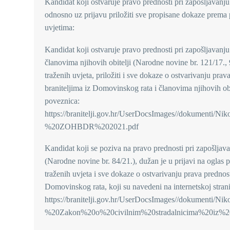
Kandidat koji ostvaruje pravo prednosti pri zapošljavanj
odnosno uz prijavu priložiti sve propisane dokaze prem
uvjetima:
Kandidat koji ostvaruje pravo prednosti pri zapošljavan
članovima njihovih obitelji (Narodne novine br. 121/17., 
traženih uvjeta, priložiti i sve dokaze o ostvarivanju pr
braniteljima iz Domovinskog rata i članovima njihovih obit
poveznica:
https://branitelji.gov.hr/UserDocsImages//dokument
%20ZOHBDR%202021.pdf
Kandidat koji se poziva na pravo prednosti pri zapošlja
(Narodne novine br. 84/21.), dužan je u prijavi na oglas p
traženih uvjeta i sve dokaze o ostvarivanju prava prednos
Domovinskog rata, koji su navedeni na internetskoj strani
https://branitelji.gov.hr/UserDocsImages//dokument
%20Zakon%20o%20civilnim%20stradalnicima%20iz%