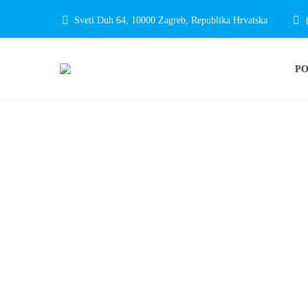
Sveti Duh 64, 10000 Zagreb, Republika Hrvatska
P