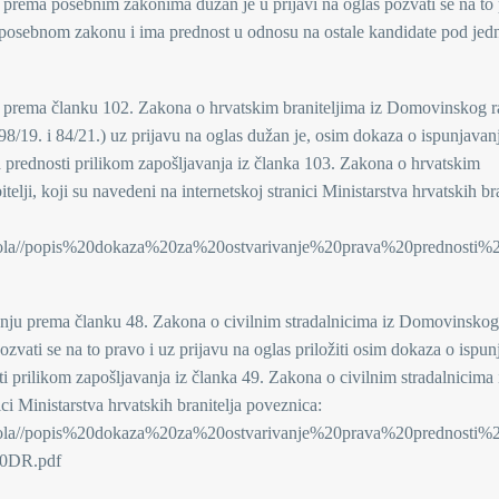
u prema posebnim zakonima dužan je u prijavi na oglas pozvati se na to
a posebnom zakonu i ima prednost u odnosu na ostale kandidate pod je
ju prema članku 102. Zakona o hrvatskim braniteljima iz Domovinskog ra
98/19. i 84/21.) uz prijavu na oglas dužan je, osim dokaza o ispunjavan
ava prednosti prilikom zapošljavanja iz članka 103. Zakona o hrvatskim
elji, koji su navedeni na internetskoj stranici Ministarstva hrvatskih bra
i/Nikola//popis%20dokaza%20za%20ostvarivanje%20prava%20prednost
vanju prema članku 48. Zakona o civilnim stradalnicima iz Domovinskog
ozvati se na to pravo i uz prijavu na oglas priložiti osim dokaza o ispu
ti prilikom zapošljavanja iz članka 49. Zakona o civilnim stradalnicima 
ci Ministarstva hrvatskih branitelja poveznica:
i/Nikola//popis%20dokaza%20za%20ostvarivanje%20prava%20prednost
20DR.pdf