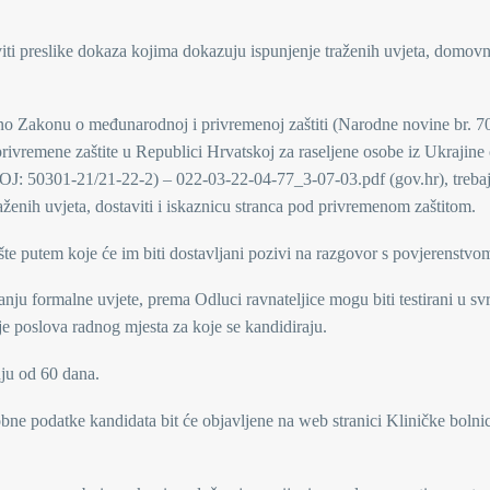
iti preslike dokaza kojima dokazuju ispunjenje traženih uvjeta, domovni
dno Zakonu o međunarodnoj i privremenoj zaštiti (Narodne novine br. 70
ivremene zaštite u Republici Hrvatskoj za raseljene osobe iz Ukrajine 
 50301-21/21-22-2) – 022-03-22-04-77_3-07-03.pdf (gov.hr), treba
aženih uvjeta, dostaviti i iskaznicu stranca pod privremenom zaštitom.
ošte putem koje će im biti dostavljani pozivi na razgovor s povjerenstvo
anju formalne uvjete, prema Odluci ravnateljice mogu biti testirani u sv
nje poslova radnog mjesta za koje se kandidiraju.
nju od 60 dana.
bne podatke kandidata bit će objavljene na web stranici Kliničke bolni