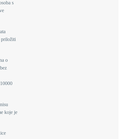
 osoba s
sve
ata
priložiti
na o
 bez
, 10000
 nisu
me koje je
nice