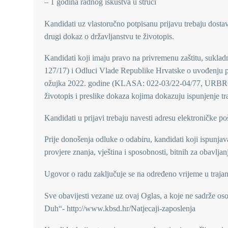
– 1 godina radnog iskustva u struci
Kandidati uz vlastoručno potpisanu prijavu trebaju dostav
drugi dokaz o državljanstvu te životopis.
Kandidati koji imaju pravo na privremenu zaštitu, sukla
127/17) i Odluci Vlade Republike Hrvatske o uvođenju pr
ožujka 2022. godine (KLASA: 022-03/22-04/77, URBROJ:
životopis i preslike dokaza kojima dokazuju ispunjenje tr
Kandidati u prijavi trebaju navesti adresu elektroničke p
Prije donošenja odluke o odabiru, kandidati koji ispunjav
provjere znanja, vještina i sposobnosti, bitnih za obavlja
Ugovor o radu zaključuje se na određeno vrijeme u traja
Sve obavijesti vezane uz ovaj Oglas, a koje ne sadrže oso
Duh“- http://www.kbsd.hr/Natjecaji-zaposlenja