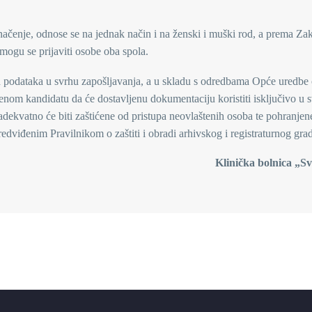
značenje, odnose se na jednak način i na ženski i muški rod, a prema Z
mogu se prijaviti osobe oba spola.
 podataka u svrhu zapošljavanja, a u skladu s odredbama Opće uredbe o
om kandidatu da će dostavljenu dokumentaciju koristiti isključivo u 
adekvatno će biti zaštićene od pristupa neovlaštenih osoba te pohranjen
edviđenim Pravilnikom o zaštiti i obradi arhivskog i registraturnog grad
Klinička bolnica „S