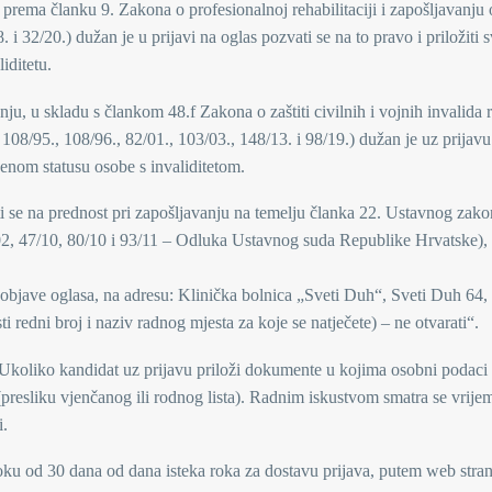
 prema članku 9. Zakona o profesionalnoj rehabilitaciji i zapošljavanju
i 32/20.) dužan je u prijavi na oglas pozvati se na to pravo i priložiti 
iditetu.
ju, u skladu s člankom 48.f Zakona o zaštiti civilnih i vojnih invalida r
108/95., 108/96., 82/01., 103/03., 148/13. i 98/19.) dužan je uz prijavu 
đenom statusu osobe s invaliditetom.
 se na prednost pri zapošljavanju na temelju članka 22. Ustavnog zako
2, 47/10, 80/10 i 93/11 – Odluka Ustavnog suda Republike Hrvatske),
a objave oglasa, na adresu: Klinička bolnica „Sveti Duh“, Sveti Duh 64
redni broj i naziv radnog mjesta za koje se natječete) – ne otvarati“.
 Ukoliko kandidat uz prijavu priloži dokumente u kojima osobni podaci
 (presliku vjenčanog ili rodnog lista). Radnim iskustvom smatra se vrije
i.
 roku od 30 dana od dana isteka roka za dostavu prijava, putem web stra