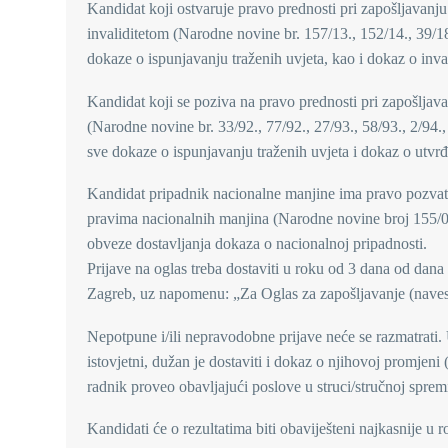
Kandidat koji ostvaruje pravo prednosti pri zapošljavanju
invaliditetom (Narodne novine br. 157/13., 152/14., 39/18. 
dokaze o ispunjavanju traženih uvjeta, kao i dokaz o inval
Kandidat koji se poziva na pravo prednosti pri zapošljavan
(Narodne novine br. 33/92., 77/92., 27/93., 58/93., 2/94., 
sve dokaze o ispunjavanju traženih uvjeta i dokaz o utvr
Kandidat pripadnik nacionalne manjine ima pravo pozvati
pravima nacionalnih manjina (Narodne novine broj 155/0
obveze dostavljanja dokaza o nacionalnoj pripadnosti.
Prijave na oglas treba dostaviti u roku od 3 dana od dan
Zagreb, uz napomenu: „Za Oglas za zapošljavanje (navesti 
Nepotpune i/ili nepravodobne prijave neće se razmatrati.
istovjetni, dužan je dostaviti i dokaz o njihovoj promjeni
radnik proveo obavljajući poslove u struci/stručnoj sprem
Kandidati će o rezultatima biti obaviješteni najkasnije u