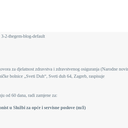
govora za djelatnost zdravstva i zdravstvenog osiguranja (Narodne novin
iničke bolnice „Sveti Duh“, Sveti duh 64, Zagreb, raspisuje
nju od 60 dana, radi zamjene za:
onist u Službi za opće i servisne poslove (m/ž)