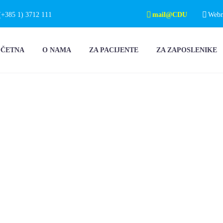
(+385 1) 3712 111
mail@CDU
Webma
OČETNA
O NAMA
ZA PACIJENTE
ZA ZAPOSLENIKE
OGLAS