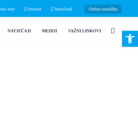
il stari
Intranet
Nextcloud
Online narudžba
Open 
NATJEČAJI
MEDIJI
VAŽNI LINKOVI