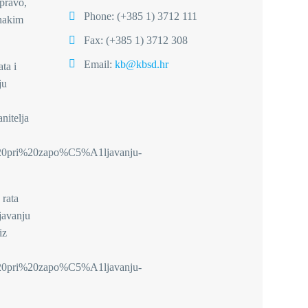
 pravo,
Phone:
(+385 1) 3712 111
dnakim
Fax: (+385 1) 3712 308
Email:
kb@kbsd.hr
ta i
ju
nitelja
i%20pri%20zapo%C5%A1ljavanju-
 rata
njavanju
iz
i%20pri%20zapo%C5%A1ljavanju-