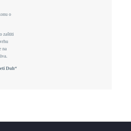
akonu o
 zaštiti
svrhu
e na
iva.
veti Duh“