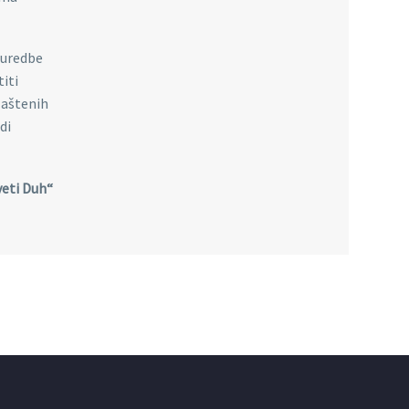
 uredbe
iti
laštenih
di
veti Duh“