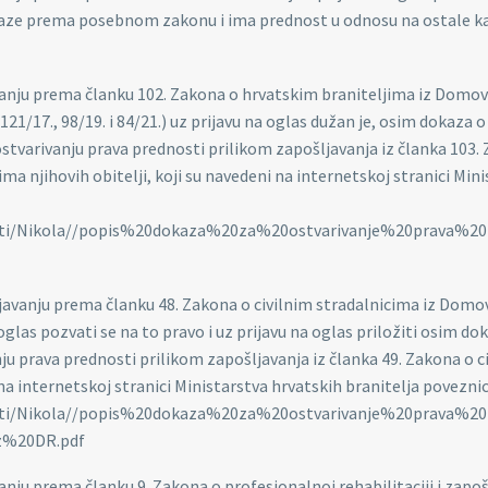
dokaze prema posebnom zakonu i ima prednost u odnosu na ostale k
avanju prema članku 102. Zakona o hrvatskim braniteljima iz Domo
121/17., 98/19. i 84/21.) uz prijavu na oglas dužan je, osim dokaza o
 ostvarivanju prava prednosti prilikom zapošljavanja iz članka 103.
a njihovih obitelji, koji su navedeni na internetskoj stranici Min
menti/Nikola//popis%20dokaza%20za%20ostvarivanje%20prava%
ljavanju prema članku 48. Zakona o civilnim stradalnicima iz Dom
 oglas pozvati se na to pravo i uz prijavu na oglas priložiti osim do
nju prava prednosti prilikom zapošljavanja iz članka 49. Zakona o c
a internetskoj stranici Ministarstva hrvatskih branitelja poveznic
menti/Nikola//popis%20dokaza%20za%20ostvarivanje%20prava%
z%20DR.pdf
anju prema članku 9. Zakona o profesionalnoj rehabilitaciji i zapo