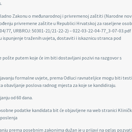
s.
ukladno Zakonu o međunarodnoj i privremenoj zaštiti (Narodne novi
vođenju privremene zaštite u Republici Hrvatskoj za raseljene osob
-04/77, URBROJ: 50301-21/21-22-2) – 022-03-22-04-77_3-07-03.pdf 
 ispunjenje traženih uvjeta, dostaviti i iskaznicu stranca pod
e pošte putem koje će im biti dostavljani pozivi na razgovor s
njavanju formalne uvjete, prema Odluci ravnateljice mogu biti testi
za obavljanje poslova radnog mjesta za koje se kandidiraju.
janju od 60 dana.
 osobne podatke kandidata bit će objavljene na web stranici Klinič
aposlenja
vanju prema posebnim zakonima dužan je u prijavi na oglas pozvati