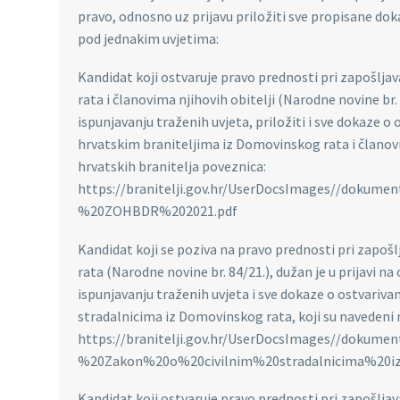
pravo, odnosno uz prijavu priložiti sve propisane 
pod jednakim uvjetima:
Kandidat koji ostvaruje pravo prednosti pri zapošlj
rata i članovima njihovih obitelji (Narodne novine br. 
ispunjavanju traženih uvjeta, priložiti i sve dokaze o
hrvatskim braniteljima iz Domovinskog rata i članovim
hrvatskih branitelja poveznica:
https://branitelji.gov.hr/UserDocsImages//doku
%20ZOHBDR%202021.pdf
Kandidat koji se poziva na pravo prednosti pri zapoš
rata (Narodne novine br. 84/21.), dužan je u prijavi na
ispunjavanju traženih uvjeta i sve dokaze o ostvariva
stradalnicima iz Domovinskog rata, koji su navedeni n
https://branitelji.gov.hr/UserDocsImages//doku
%20Zakon%20o%20civilnim%20stradalnicima%20i
Kandidat koji ostvaruje pravo prednosti pri zapošljav