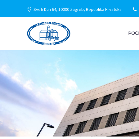
Sveti Duh 64, 10000 Zagreb, Republika Hrvatska
POČ