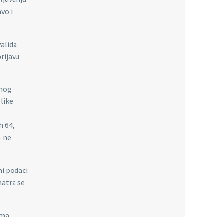
avo i
valida
prijavu
vnog
like
h 64,
– ne
ni podaci
matra se
ema