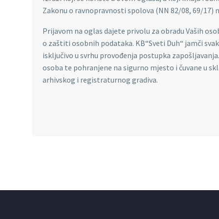
Zakonu o ravnopravnosti spolova (NN 82/08, 69/17) na
Prijavom na oglas dajete privolu za obradu Vaših os
o zaštiti osobnih podataka. KB“Sveti Duh“ jamči sva
isključivo u svrhu provođenja postupka zapošljavanja.
osoba te pohranjene na sigurno mjesto i čuvane u skl
arhivskog i registraturnog gradiva.