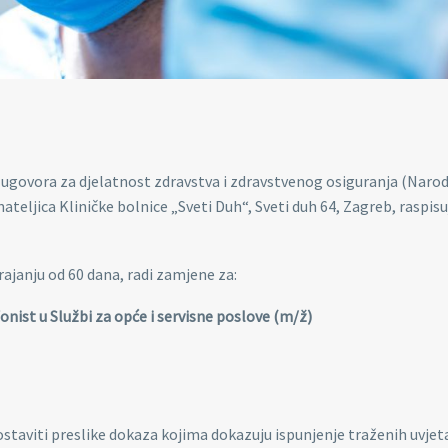
og ugovora za djelatnost zdravstva i zdravstvenog osiguranja (Naro
vnateljica Kliničke bolnice „Sveti Duh“, Sveti duh 64, Zagreb, raspisu
ajanju od 60 dana, radi zamjene za:
fonist u Službi za opće i servisne poslove (m/ž)
staviti preslike dokaza kojima dokazuju ispunjenje traženih uvjet