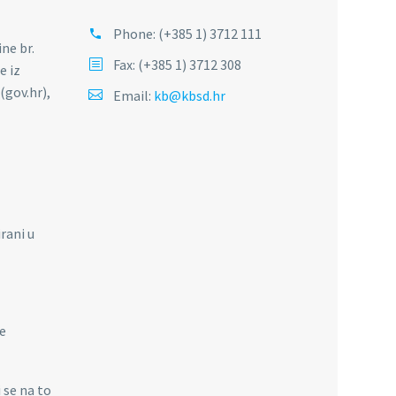
Phone:
(+385 1) 3712 111
ne br.
Fax: (+385 1) 3712 308
e iz
(gov.hr),
Email:
kb@kbsd.hr
rani u
ke
 se na to