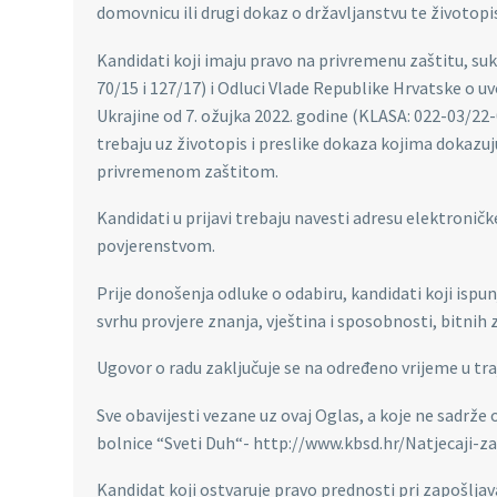
domovnicu ili drugi dokaz o državljanstvu te životopi
Kandidati koji imaju pravo na privremenu zaštitu, s
70/15 i 127/17) i Odluci Vlade Republike Hrvatske o u
Ukrajine od 7. ožujka 2022. godine (KLASA: 022-03/22
trebaju uz životopis i preslike dokaza kojima dokazuju
privremenom zaštitom.
Kandidati u prijavi trebaju navesti adresu elektroničk
povjerenstvom.
Prije donošenja odluke o odabiru, kandidati koji ispu
svrhu provjere znanja, vještina i sposobnosti, bitnih 
Ugovor o radu zaključuje se na određeno vrijeme u tra
Sve obavijesti vezane uz ovaj Oglas, a koje ne sadrže
bolnice “Sveti Duh“- http://www.kbsd.hr/Natjecaji-z
Kandidat koji ostvaruje pravo prednosti pri zapošlja