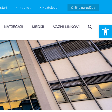
stari
Intranet
Nextcloud
Online narudžba
Open 
NATJEČAJI
MEDIJI
VAŽNI LINKOVI