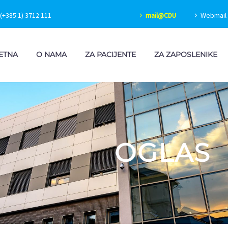
(+385 1) 3712 111
mail@CDU
Webmail 
ETNA
O NAMA
ZA PACIJENTE
ZA ZAPOSLENIKE
OGLAS