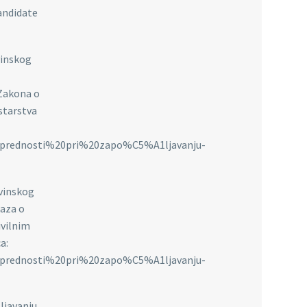
andidate
vinskog
 Zakona o
istarstva
20prednosti%20pri%20zapo%C5%A1ljavanju-
ovinskog
kaza o
ivilnim
a:
20prednosti%20pri%20zapo%C5%A1ljavanju-
šljavanju