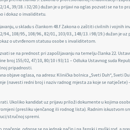
14., 39/18. i 32/20.) dužan je u prijavi na oglas pozvati se na to pr
o i dokaz o invaliditetu.
vanju, u skladu s člankom 48.f Zakona o zaštiti civilnih i vojnih in
2/94., 108/95., 108/96., 82/01., 103/03., 148/13. i 98/19.) dužan je uz 
 dokaz o utvrđenom statusu osobe s invaliditetom.
vati se na prednost pri zapošljavanju na temelju članka 22. Usta
e broj 155/02, 47/10, 80/10 i 93/11 – Odluka Ustavnog suda Repub
noj pripadnosti.
ana objave oglasa, na adresu: Klinička bolnica „Sveti Duh“, Sveti Du
e (navesti redni broj i naziv radnog mjesta za koje se natječete) 
ati. Ukoliko kandidat uz prijavu priloži dokumente u kojima osob
 promjeni (presliku vjenčanog ili rodnog lista). Radnim iskustvom s
ruci/stručnoj spremi.
no značenje, odnose se na jednak način i na ženski i muški rod, a pr