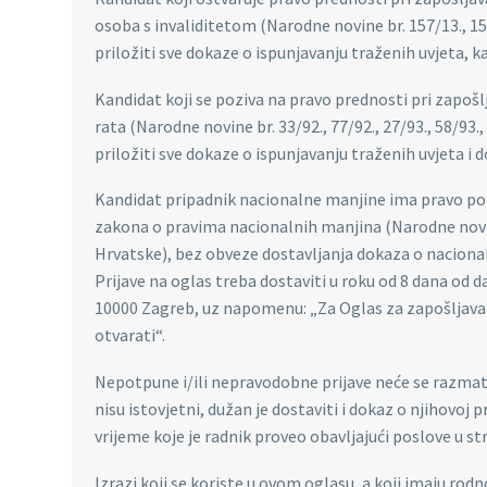
osoba s invaliditetom (Narodne novine br. 157/13., 152/
priložiti sve dokaze o ispunjavanju traženih uvjeta, ka
Kandidat koji se poziva na pravo prednosti pri zapošlja
rata (Narodne novine br. 33/92., 77/92., 27/93., 58/93., 
priložiti sve dokaze o ispunjavanju traženih uvjeta i
Kandidat pripadnik nacionalne manjine ima pravo poz
zakona o pravima nacionalnih manjina (Narodne novin
Hrvatske), bez obveze dostavljanja dokaza o nacional
Prijave na oglas treba dostaviti u roku od 8 dana od d
10000 Zagreb, uz napomenu: „Za Oglas za zapošljavanj
otvarati“.
Nepotpune i/ili nepravodobne prijave neće se razmatr
nisu istovjetni, dužan je dostaviti i dokaz o njihovoj
vrijeme koje je radnik proveo obavljajući poslove u st
Izrazi koji se koriste u ovom oglasu, a koji imaju rod