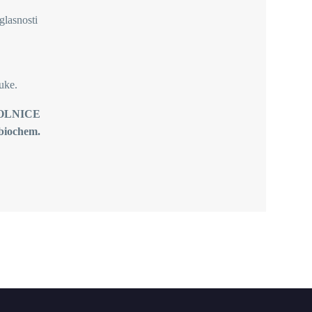
glasnosti
uke.
OLNICE
.biochem.