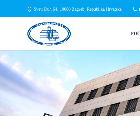
Sveti Duh 64, 10000 Zagreb, Republika Hrvatska
PO