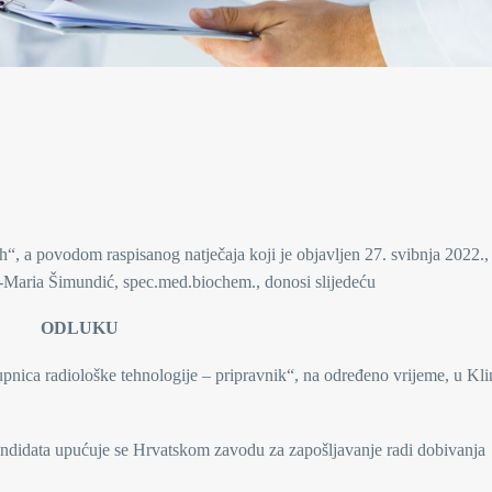
h“, a povodom raspisanog natječaja koji je objavljen 27. svibnja 2022.,
na-Maria Šimundić, spec.med.biochem., donosi slijedeću
ODLUKU
pnica radiološke tehnologije – pripravnik“, na određeno vrijeme, u Kli
kandidata upućuje se Hrvatskom zavodu za zapošljavanje radi dobivanja