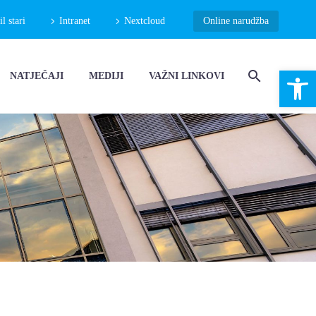
 stari
Intranet
Nextcloud
Online narudžba
Open 
NATJEČAJI
MEDIJI
VAŽNI LINKOVI