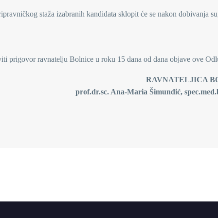
ripravničkog staža izabranih kandidata sklopit će se nakon dobivanja su
viti prigovor ravnatelju Bolnice u roku 15 dana od dana objave ove Odl
RAVNATELJICA B
prof.dr.sc. Ana-Maria Šimundić, spec.med