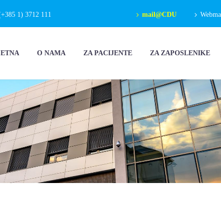
(+385 1) 3712 111
mail@CDU
Webmail
ČETNA
O NAMA
ZA PACIJENTE
ZA ZAPOSLENIKE