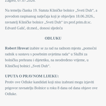
Zagreb, 07.07.2026.
Na temelju članka 19. Statuta Kliničke bolnice „Sveti Duh“, a
povodom raspisanog natječaja koji je objavljen 18.06.2026.,
ravnatelj Kliničke bolnice „Sveti Duh“ izv.prof.prim.dr.sc.
Edvard Galić, dr.med., donosi sljedeću
ODLUKU
Robert Hrovat
izabire se za rad na radnom mjestu „pomoćni
radnik u sustavu s posebnim uvjetima rada“ u Službi za
bolničku prehranu i dijetetiku, na neodređeno vrijeme, u
Kliničkoj bolnici „Sveti Duh“.
UPUTA O PRAVNOM LIJEKU:
Protiv ove Odluke kandidati koji nisu izabrani mogu izjaviti
prigovor ravnatelju Bolnice u roku 8 dana od dana objave ove
Odluke.