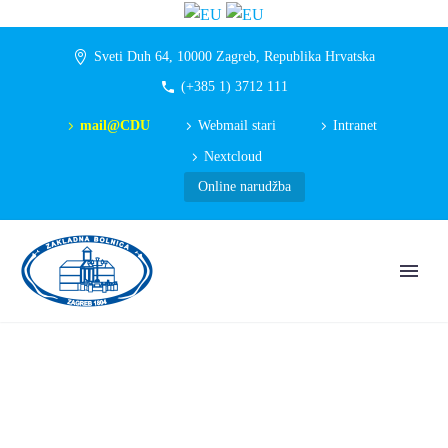
Sveti Duh 64, 10000 Zagreb, Republika Hrvatska
(+385 1) 3712 111
mail@CDU
Webmail stari
Intranet
Nextcloud
Online narudžba