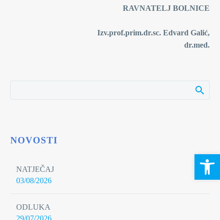
RAVNATELJ BOLNICE
Izv.prof.prim.dr.sc. Edvard Galić,
dr.med.
NOVOSTI
Open 
NATJEČAJ
03/08/2026
ODLUKA
29/07/2026