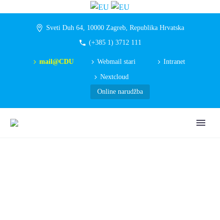
Sveti Duh 64, 10000 Zagreb, Republika Hrvatska
(+385 1) 3712 111
mail@CDU
Webmail stari
Intranet
Nextcloud
Online narudžba