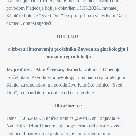
Na temelju članka 19. Statuta Kliničke bolnice “Sveti Duh”, a
povodom Natječaja koji je objavljen 15.06.2026., ravnatelj
Kliničke bolnice “Sveti Duh” Izv.prof.prim.dr.sc. Edvard Galić,
dr.med., donosi sljedeću
ODLUKU
o izboru i imenovanju pročelnika Zavoda za ginekologiju i
humanu reprodukciju
Izv.prof.dr.sc.
Alan Šerman, dr.med
.
, izabire se i imenuje
pročelnikom Zavoda za ginekologiju i humanu reprodukciju u
Klinici za ginekologiju i porodništvo Kliničke bolnice “Sveti
Duh”, na mandatno razdoblje od četiri godine.
Obrazloženje
Dana 15.06.2026. Klinička bolnica „Sveti Duh“ objavila je
Natječaj za izbor i imenovanje odgovorne osobe ustrojstvene
jedinice. Imenovani je podnio prijavu u traženom roku.