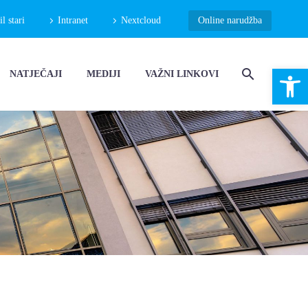
 stari
Intranet
Nextcloud
Online narudžba
Open 
NATJEČAJI
MEDIJI
VAŽNI LINKOVI