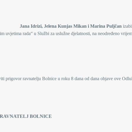
njas Mikan i Marina Puljčan
izabi
m uvjetima rada“ u Službi za uslužne djelatnosti, na neodređeno vrijem
viti prigovor ravnatelju Bolnice u roku 8 dana od dana objave ove Odlu
OLNICE