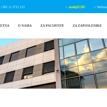
(+385 1) 3712 111
mail@CDU
Webmail
ČETNA
O NAMA
ZA PACIJENTE
ZA ZAPOSLENIKE