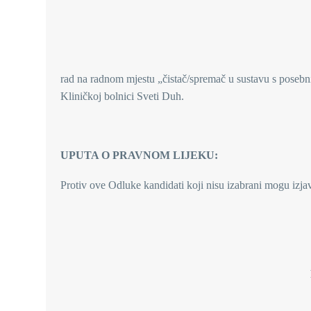
Jana Idrizi, Jelena Ku
rad na radnom mjestu „čistač/spremač u sustavu s posebni
Kliničkoj bolnici Sveti Duh.
UPUTA O PRAVNOM LIJEKU:
Protiv ove Odluke kandidati koji nisu izabrani mogu izja
RAVNATELJ B