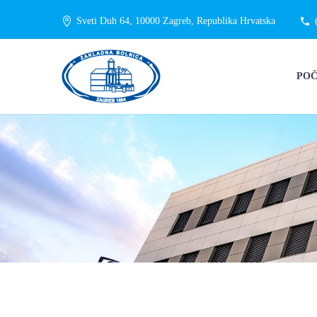
Sveti Duh 64, 10000 Zagreb, Republika Hrvatska
PO