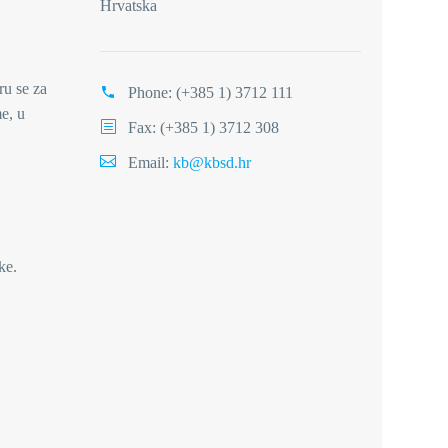
Hrvatska
ru se za
Phone:
(+385 1) 3712 111
e, u
Fax: (+385 1) 3712 308
Email:
kb@kbsd.hr
ke.