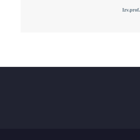
Izv.prof.prim.dr.sc. Edva