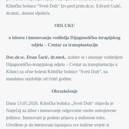
Kliničke bolnice “Sveti Duh” Izv.prof.prim.dr.sc. Edvard Galić,
dr.med., donosi sljedeću
ODLUKU
o izboru i imenovanju voditelja Dijagnostičko-terapijskog
odjela – Centar za transplantaciju
Doc.dr.sc.
Dean Šarić, dr.med
.
, izabire se i imenuje voditeljem
Dijagnostičko-terapijskog odjela – Centar za transplantaciju u
Klinici za očne bolesti Kliničke bolnice “Sveti Duh”, na
mandatno razdoblje od četiri godine.
Obrazloženje
Dana 13.05.2026. Klinička bolnica „Sveti Duh“ objavila je
Natječaj za izbor i imenovanje odgovorne osobe ustrojstvene
jedinice. Imenovani je podnio prijavu u traženom roku.
Utvrđeno je da imenovani ispunjava sve tražene uvjete iz