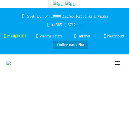
Sveti Duh 64, 10000 Zagreb, Republika Hrvatska
(+385 1) 3712 111
mail@CDU
Webmail stari
Intranet
Nextcloud
Online narudžba