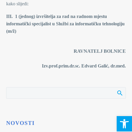
kako slijedi:
III. 1 (jednog) izvršitelja za rad na radnom mjestu
informatički specijalist u Službi za informatičku tehnologiju
(m/ž)
RAVNATELJ BOLNICE
Izv.prof.prim.dr.sc. Edvard Galić, dr.med.
Open 
NOVOSTI