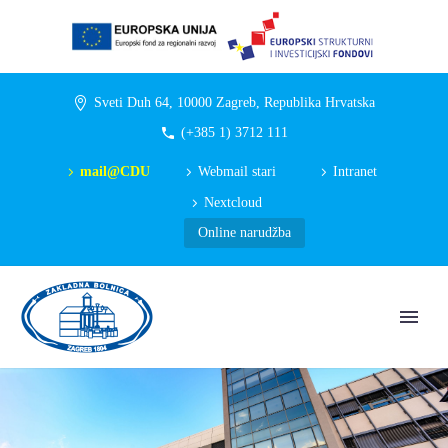
Sveti Duh 64, 10000 Zagreb, Republika Hrvatska
(+385 1) 3712 111
mail@CDU
Webmail stari
Intranet
Nextcloud
Online narudžba