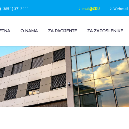
(+385 1) 3712 111
mail@CDU
Webmail 
ETNA
O NAMA
ZA PACIJENTE
ZA ZAPOSLENIKE