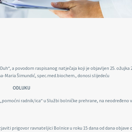
 Duh“, a povodom raspisanog natječaja koji je objavljen 25. ožujka 
 Ana-Maria Šimundić, spec.med.biochem., donosi slijedeću
ODLUKU
 „pomoćni radnik/ica“ u Službi bolničke prehrane, na neodređeno v
javiti prigovor ravnateljici Bolnice u roku 15 dana od dana objave 