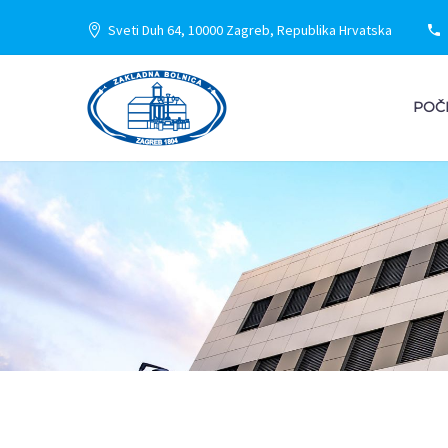
Sveti Duh 64, 10000 Zagreb, Republika Hrvatska
POČ