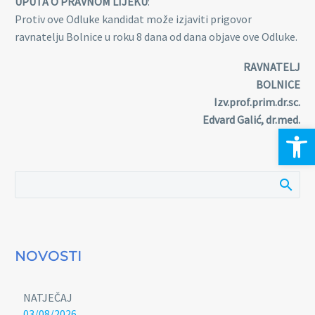
UPUTA O PRAVNOM LIJEKU
:
Protiv ove Odluke kandidat može izjaviti prigovor
ravnatelju Bolnice u roku 8 dana od dana objave ove Odluke.
RAVNATELJ
BOLNICE
Izv.prof.prim.dr.sc.
Edvard Galić, dr.med
.
Open 
NOVOSTI
NATJEČAJ
03/08/2026