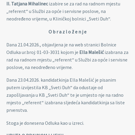
II. Tatjana Mihalinec
izabire se za rad na radnom mjestu
„referent“ u Službi za opće i servisne poslove, na
neodređeno vrijeme, u Kliničkoj bolnici „Sveti Duh“.
O b r a z l o ž e n j e
Dana 21.04.2026., objavljena je na web stranici Bolnice
Odluka ur.broj: 01-03-3031 kojom je
Ella Malešić
izabrana za
rad na radnom mjestu „referent“ u Službi za opće i servisne
poslove, na neodređeno vrijeme.
Dana 23.04.2026. kandidatkinja Ella Malešić je pisanim
putem izvijestila KB „Sveti Duh“ da odustaje od
zapošljavanja u KB „Sveti Duh“ te je umjesto nje na radno
mjesto „referent“ izabrana sljedeća kandidatkinja sa liste
prvenstva.
Stoga je donesena Odluka kao u izreci.