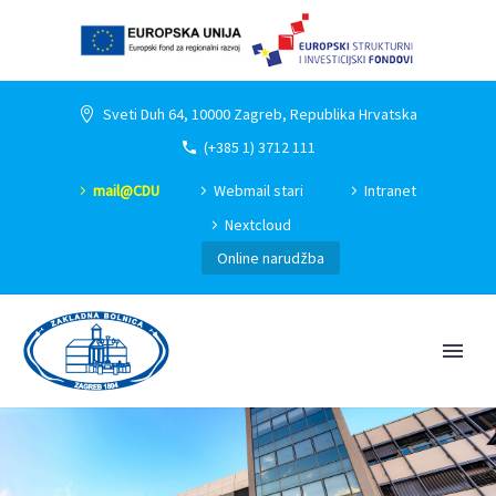
Sveti Duh 64, 10000 Zagreb, Republika Hrvatska
(+385 1) 3712 111
mail@CDU
Webmail stari
Intranet
Nextcloud
Online narudžba