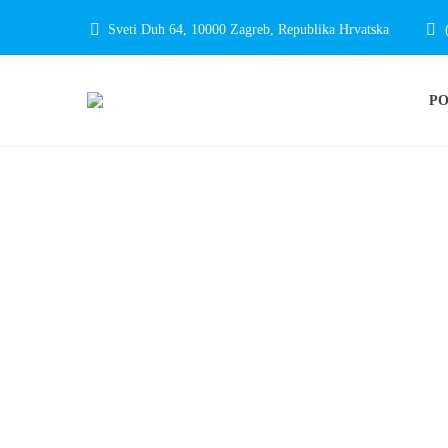
Sveti Duh 64, 10000 Zagreb, Republika Hrvatska
P