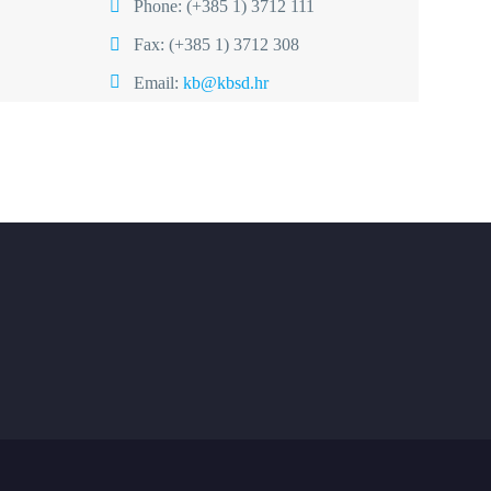
Phone:
(+385 1) 3712 111
Fax: (+385 1) 3712 308
Email:
kb@kbsd.hr