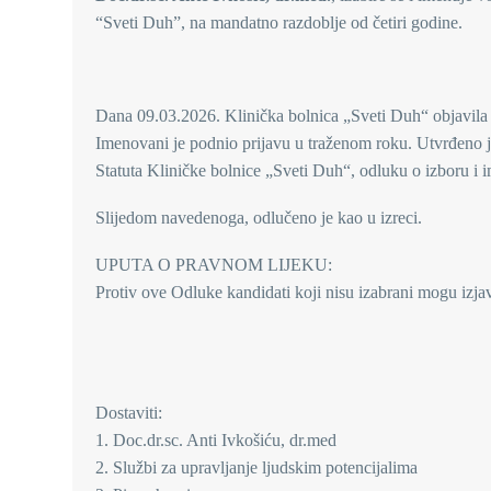
“Sveti Duh”, na mandatno razdoblje od četiri godine.
Dana 09.03.2026. Klinička bolnica „Sveti Duh“ objavila j
Imenovani je podnio prijavu u traženom roku. Utvrđeno j
Statuta Kliničke bolnice „Sveti Duh“, odluku o izboru i 
Slijedom navedenoga, odlučeno je kao u izreci.
UPUTA O PRAVNOM LIJEKU:
Protiv ove Odluke kandidati koji nisu izabrani mogu izja
RA
Izv.prof
Dostaviti:
1. Doc.dr.sc. Anti Ivkošiću, dr.med
2. Službi za upravljanje ljudskim potencijalima