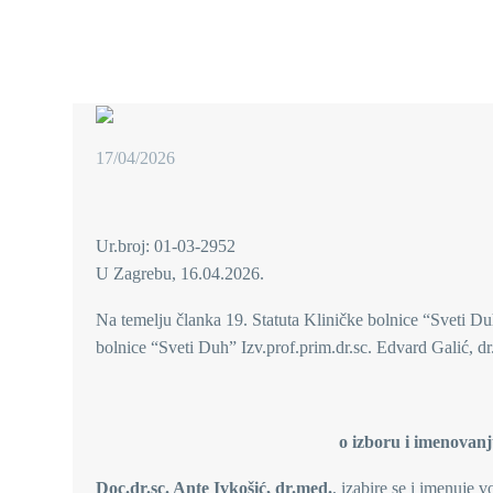
17/04/2026
Ur.broj: 01-03-2952
U Zagrebu, 16.04.2026.
Na temelju članka 19. Statuta Kliničke bolnice “Sveti Du
bolnice “Sveti Duh” Izv.prof.prim.dr.sc. Edvard Galić, dr
o izboru i imenovanj
Doc.dr.sc.
Ante Ivkošić, dr.med
.
, izabire se i imenuje 