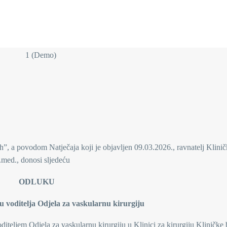
h”, a povodom Natječaja koji je objavljen 09.03.2026., ravnatelj Klini
.med., donosi sljedeću
ODLUKU
u voditelja Odjela za vaskularnu kirurgiju
voditeljem Odjela za vaskularnu kirurgiju u Klinici za kirurgiju Kliničke