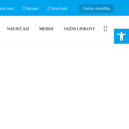
il stari
Intranet
Nextcloud
Online narudžba
Open 
NATJEČAJI
MEDIJI
VAŽNI LINKOVI