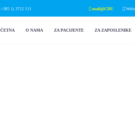
(+385 1) 3712 111
mail@CDU
Webma
OČETNA
O NAMA
ZA PACIJENTE
ZA ZAPOSLENIKE