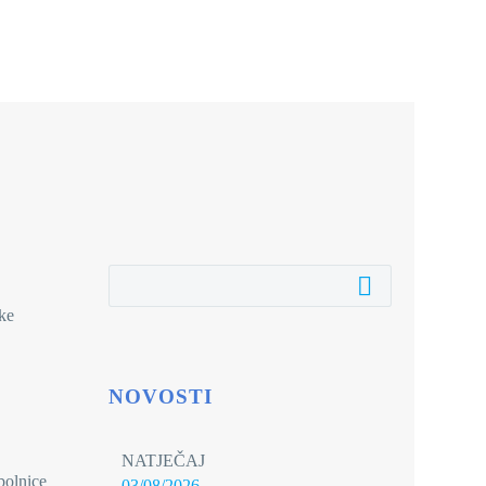
čke
NOVOSTI
NATJEČAJ
 bolnice
03/08/2026