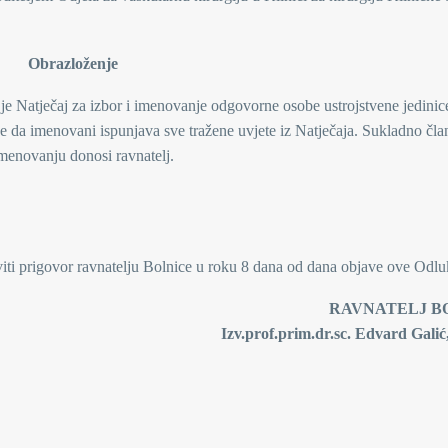
Obrazloženje
e Natječaj za izbor i imenovanje odgovorne osobe ustrojstvene jedinic
e da imenovani ispunjava sve tražene uvjete iz Natječaja. Sukladno čla
imenovanju donosi ravnatelj.
viti prigovor ravnatelju Bolnice u roku 8 dana od dana objave ove Odlu
VNATELJ BOLNI
.prim.dr.sc. Edvard Galić, dr.