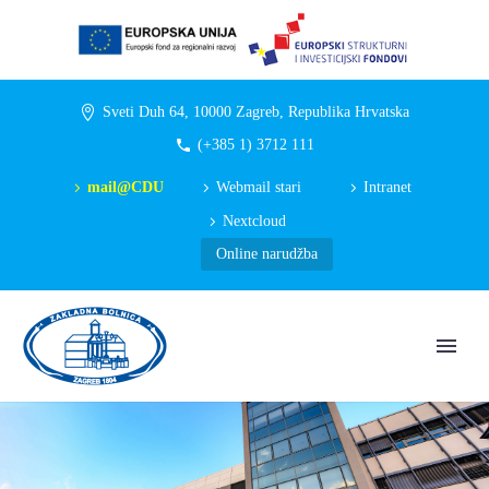
Sveti Duh 64, 10000 Zagreb, Republika Hrvatska
(+385 1) 3712 111
mail@CDU
Webmail stari
Intranet
Nextcloud
Online narudžba