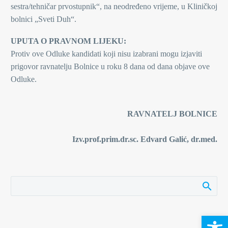
sestra/tehničar prvostupnik“, na neodređeno vrijeme, u Kliničkoj
bolnici „Sveti Duh“.
UPUTA O PRAVNOM LIJEKU:
Protiv ove Odluke kandidati koji nisu izabrani mogu izjaviti
prigovor ravnatelju Bolnice u roku 8 dana od dana objave ove
Odluke.
RAVNATELJ BOLNICE
Izv.prof.prim.dr.sc. Edvard Galić, dr.med.
Open 