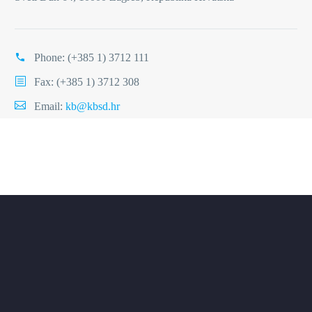
Phone:
(+385 1) 3712 111
Fax: (+385 1) 3712 308
Email:
kb@kbsd.hr