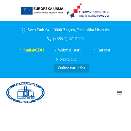
Sveti Duh 64, 10000 Zagreb, Republika Hrvatska
(+385 1) 3712 111
mail@CDU
Webmail stari
Intranet
Nextcloud
Online narudžba