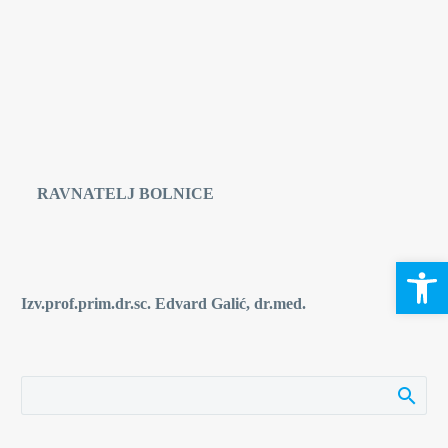
RAVNATELJ BOLNICE
Open 
Izv.prof.prim.dr.sc. Edvard Galić, dr.med.