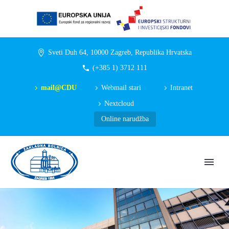
Sveti Duh 64, 10000 Zagreb, Republika Hrvatska
(+385 1) 3712 111
mail@CDU
Webmail stari
Intranet
Nextcloud
Online narudžba