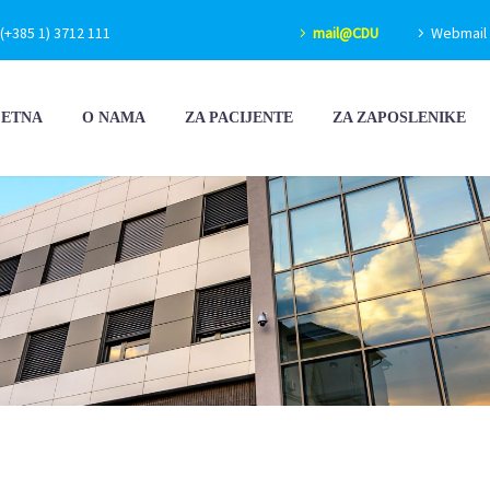
(+385 1) 3712 111
mail@CDU
Webmail 
ČETNA
O NAMA
ZA PACIJENTE
ZA ZAPOSLENIKE