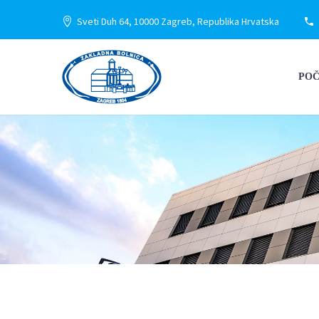
Sveti Duh 64, 10000 Zagreb, Republika Hrvatska
PO