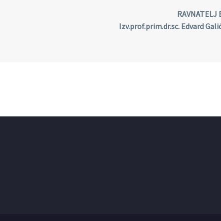
RAVNATELJ BOLNI
rof.prim.dr.sc. Edvard Galić, dr