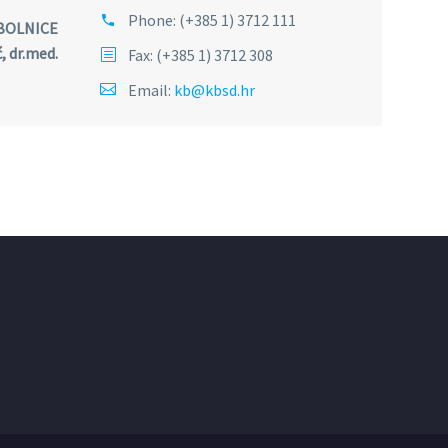
Phone:
(+385 1) 3712 111
CE
.med.
Fax: (+385 1) 3712 308
Email:
kb@kbsd.hr