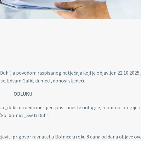
 Duh“, a povodom raspisanog natječaja koji je objavljen 22.10.2025.
.sc. Edvard Galić, dr.med., donosi sljedeću
ODLUKU
tu „doktor medicine specijalist anesteziologije, reanimatologije i
koj bolnici „Sveti Duh“.
zjaviti prigovor ravnatelju Bolnice u roku 8 dana od dana objave ov