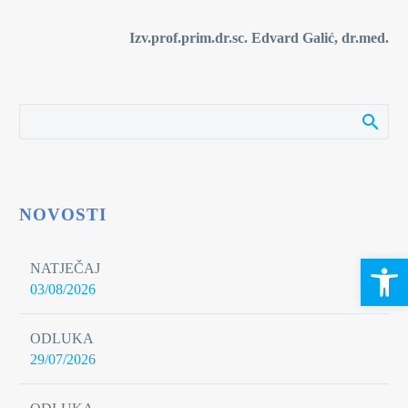
Izv.prof.prim.dr.sc. Edvard Galić, dr.med.
NOVOSTI
Open 
NATJEČAJ
03/08/2026
ODLUKA
29/07/2026