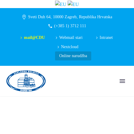
Sveti Duh 64, 10000 Zagreb, Republika Hrvatska
(+385 1) 3712 111
mail@CDU
Webmail stari
Intranet
Nextcloud
Online narudžba