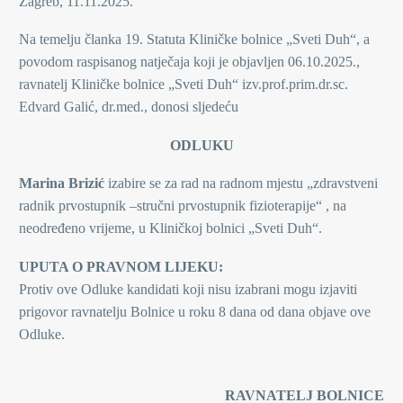
Zagreb, 11.11.2025.
Na temelju članka 19. Statuta Kliničke bolnice „Sveti Duh“, a
povodom raspisanog natječaja koji je objavljen 06.10.2025.,
ravnatelj Kliničke bolnice „Sveti Duh“ izv.prof.prim.dr.sc.
Edvard Galić, dr.med., donosi sljedeću
ODLUKU
Marina Brizić
izabire se za rad na radnom mjestu „zdravstveni
radnik prvostupnik –stručni prvostupnik fizioterapije“ , na
neodređeno vrijeme, u Kliničkoj bolnici „Sveti Duh“.
UPUTA O PRAVNOM LIJEKU:
Protiv ove Odluke kandidati koji nisu izabrani mogu izjaviti
prigovor ravnatelju Bolnice u roku 8 dana od dana objave ove
Odluke.
RAVNATELJ BOLNICE