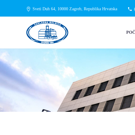
Sveti Duh 64, 10000 Zagreb, Republika Hrvatska
PO