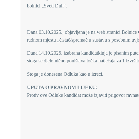
bolnici „Sveti Duh“.
Dana 03.10.2025., objavljena je na web stranici Bolnice
radnom mjestu „čistač/spremač u sustavu s posebnim uvjet
Dana 14.10.2025. izabrana kandidatkinja je pisanim put
stoga se djelomično poništava točka natječaja za 1 izvršit
Stoga je donesena Odluka kao u izreci.
UPUTA O PRAVNOM LIJEKU
:
Protiv ove Odluke kandidat može izjaviti prigovor ravna
RA