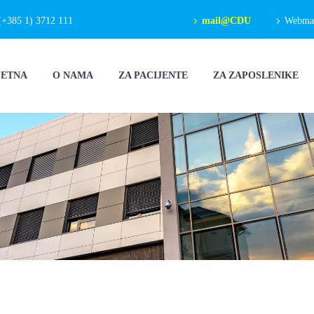
(+385 1) 3712 111
mail@CDU
Webmail
ČETNA
O NAMA
ZA PACIJENTE
ZA ZAPOSLENIKE