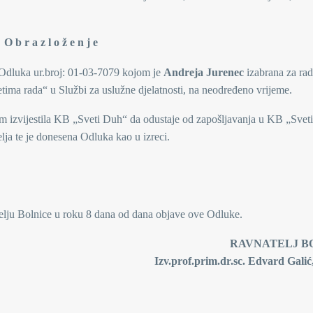
O b r a z l o ž e n j e
 Odluka ur.broj: 01-03-7079 kojom je
Andreja Jurenec
izabrana za rad
ima rada“ u Službi za uslužne djelatnosti, na neodređeno vrijeme.
em izvijestila KB „Sveti Duh“ da odustaje od zapošljavanja u KB „Svet
elja te je donesena Odluka kao u izreci.
telju Bolnice u roku 8 dana od dana objave ove Odluke.
VNATELJ BOLNI
Izv.prof.prim.dr.sc. Edvard Galić