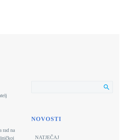
telj
NOVOSTI
a rad na
NATJEČAJ
liničkoj