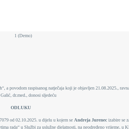
h“, a povodom raspisanog natječaja koji je objavljen 21.08.2025., ravna
Galić, dr.med., donosi sljedeću
ODLUKU
-7079 od 02.10.2025. u dijelu u kojem se
Andreja Jurenec
izabire se z
ima rada“ u Službi za uslužne djelatnosti, na neodređeno vrijeme, u K