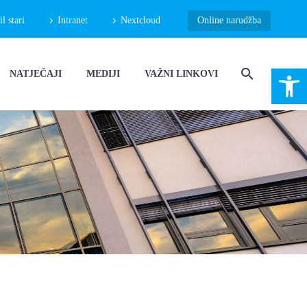
 stari
Intranet
Nextcloud
Online narudžba
Open 
NATJEČAJI
MEDIJI
VAŽNI LINKOVI