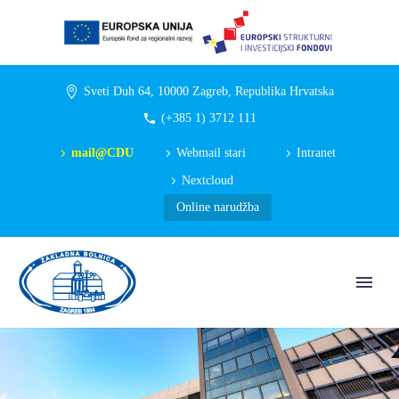
Sveti Duh 64, 10000 Zagreb, Republika Hrvatska
(+385 1) 3712 111
mail@CDU
Webmail stari
Intranet
Nextcloud
Online narudžba