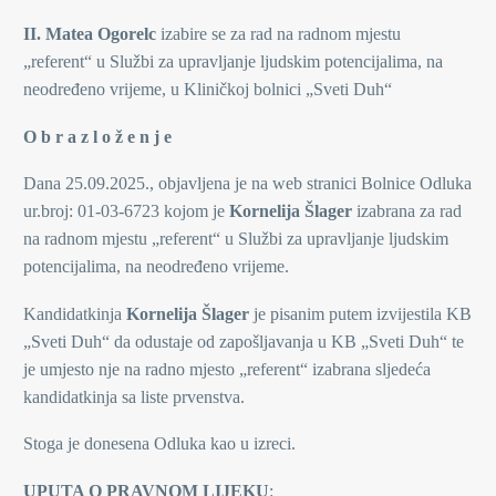
II. Matea Ogorelc
izabire se za rad na radnom mjestu
„referent“ u Službi za upravljanje ljudskim potencijalima, na
neodređeno vrijeme, u Kliničkoj bolnici „Sveti Duh“
O b r a z l o ž e n j e
Dana 25.09.2025., objavljena je na web stranici Bolnice Odluka
ur.broj: 01-03-6723 kojom je
Kornelija Šlager
izabrana za rad
na radnom mjestu „referent“ u Službi za upravljanje ljudskim
potencijalima, na neodređeno vrijeme.
Kandidatkinja
Kornelija Šlager
je pisanim putem izvijestila KB
„Sveti Duh“ da odustaje od zapošljavanja u KB „Sveti Duh“ te
je umjesto nje na radno mjesto „referent“ izabrana sljedeća
kandidatkinja sa liste prvenstva.
Stoga je donesena Odluka kao u izreci.
UPUTA O PRAVNOM LIJEKU
: