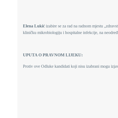
ODL
Elena Lukić
izabire se za rad na radnom mjestu „zdravs
kliničku mikrobiologiju i hospitalne infekcije, na neodre
UPUTA O PRAVNOM LIJEKU:
Protiv ove Odluke kandidati koji nisu izabrani mogu izja
RAVNATELJ B