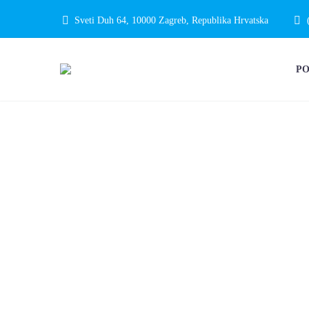
Sveti Duh 64, 10000 Zagreb, Republika Hrvatska
P