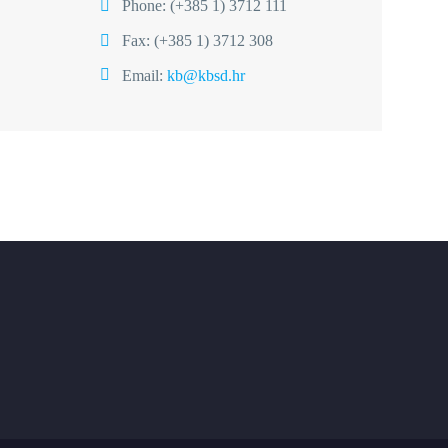
Phone:
(+385 1) 3712 111
Fax: (+385 1) 3712 308
Email:
kb@kbsd.hr