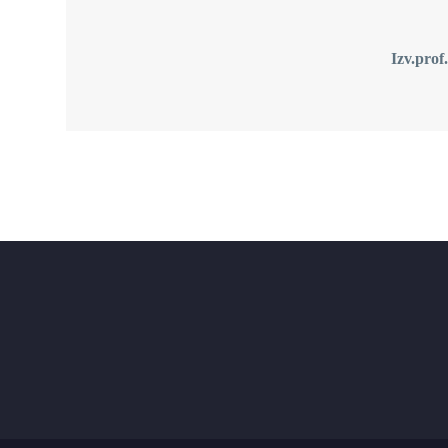
Izv.prof.prim.dr.sc. Edva