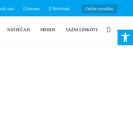
il stari
Intranet
Nextcloud
Online narudžba
Open 
NATJEČAJI
MEDIJI
VAŽNI LINKOVI