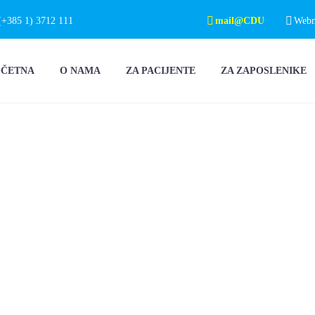
(+385 1) 3712 111
mail@CDU
Webma
OČETNA
O NAMA
ZA PACIJENTE
ZA ZAPOSLENIKE