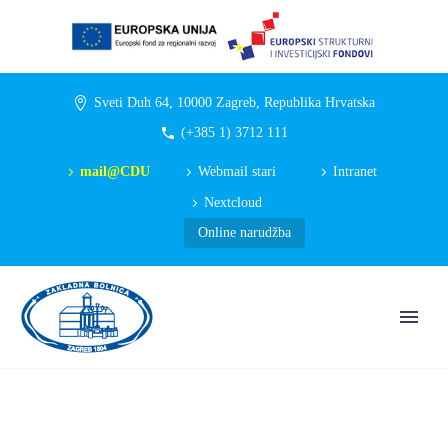
Sveti Duh 64, 10000 Zagreb, Republika Hrvatska
(+385 1) 3712 111
mail@CDU
Webmail stari
Intranet
Nextcloud
Online narudžba