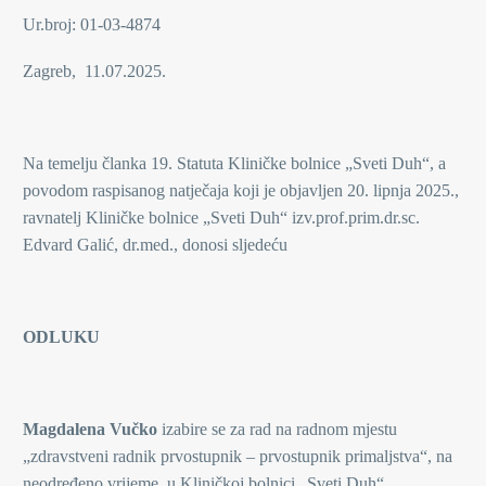
Ur.broj: 01-03-4874
Zagreb, 11.07.2025.
Na temelju članka 19. Statuta Kliničke bolnice „Sveti Duh“, a
povodom raspisanog natječaja koji je objavljen 20. lipnja 2025.,
ravnatelj Kliničke bolnice „Sveti Duh“ izv.prof.prim.dr.sc.
Edvard Galić, dr.med., donosi sljedeću
ODLUKU
Magdalena Vučko
izabire se za rad na radnom mjestu
„zdravstveni radnik prvostupnik – prvostupnik primaljstva“, na
neodređeno vrijeme, u Kliničkoj bolnici „Sveti Duh“.