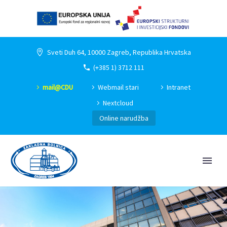
Sveti Duh 64, 10000 Zagreb, Republika Hrvatska
(+385 1) 3712 111
mail@CDU
Webmail stari
Intranet
Nextcloud
Online narudžba