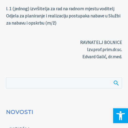
I. 1 (jednog) izvršitelja za rad na radnom mjestu voditelj
Odjela za planiranje i realizaciju postupaka nabave u Službi
za nabavu i opskrbu (m/ž)
RAVNATELJ BOLNICE
Izv.prof.prim.dr.sc.
Edvard Galić, dr.med.
Open 
NOVOSTI