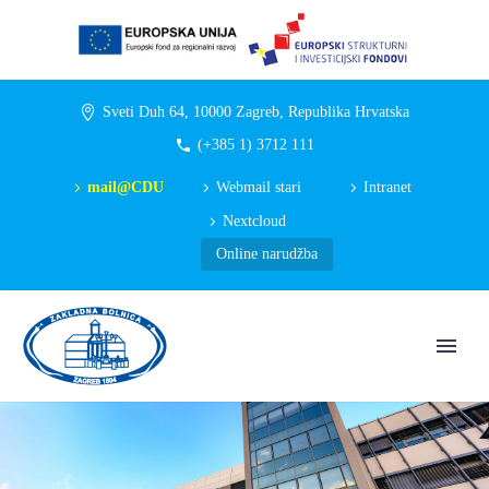
Sveti Duh 64, 10000 Zagreb, Republika Hrvatska
(+385 1) 3712 111
mail@CDU
Webmail stari
Intranet
Nextcloud
Online narudžba