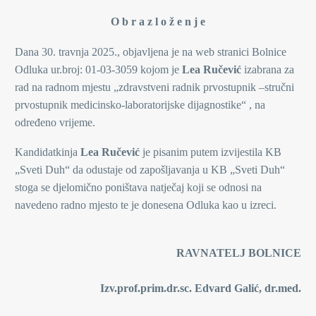
O b r a z l o ž e n j e
Dana 30. travnja 2025., objavljena je na web stranici Bolnice
Odluka ur.broj: 01-03-3059 kojom je
Lea Ručević
izabrana za
rad na radnom mjestu „zdravstveni radnik prvostupnik –stručni
prvostupnik medicinsko-laboratorijske dijagnostike“ , na
određeno vrijeme.
Kandidatkinja
Lea Ručević
je pisanim putem izvijestila KB
„Sveti Duh“ da odustaje od zapošljavanja u KB „Sveti Duh“
stoga se djelomično poništava natječaj koji se odnosi na
navedeno radno mjesto te je donesena Odluka kao u izreci.
RAVNATELJ BOLNICE
Izv.prof.prim.dr.sc. Edvard Galić, dr.med
.