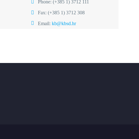
Phone:
(+385 1) 3712 111
Fax: (+385 1) 3712 308
Email:
kb@kbsd.hr