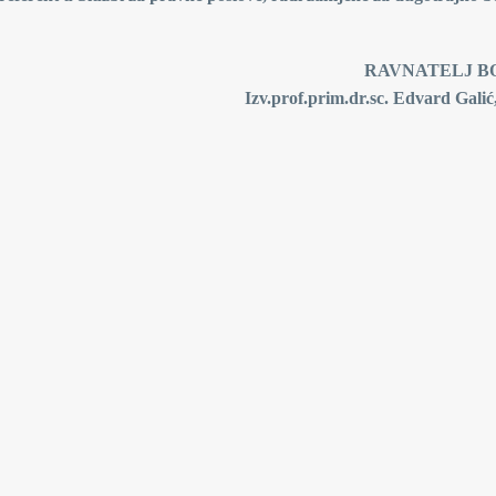
NATELJ BOLNI
Izv.prof.prim.dr.sc. Edvard Galić