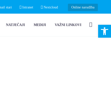
il stari
Intranet
Nextcloud
Online narudžba
Open 
NATJEČAJI
MEDIJI
VAŽNI LINKOVI