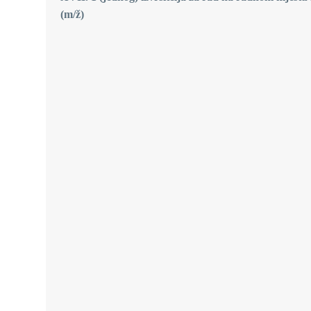
(m/ž)
RAV