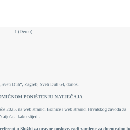
e „Sveti Duh“, Zagreb, Sveti Duh 64, donosi
OMIČNOM PONIŠTENJU NATJEČAJA
ače 2025. na web stranici Bolnice i web stranici Hrvatskog zavoda za
Natječaja kako slijedi:
 referent u Službi za pravne poslove, radi zamjene za dugotrajno b