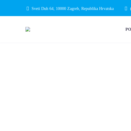
Sveti Duh 64, 10000 Zagreb, Republika Hrvatska
P