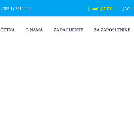
(+385 1) 3712 111
mail@CDU
Webma
OČETNA
O NAMA
ZA PACIJENTE
ZA ZAPOSLENIKE