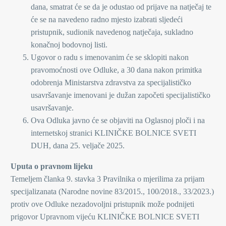
dana, smatrat će se da je odustao od prijave na natječaj te
će se na navedeno radno mjesto izabrati sljedeći
pristupnik, sudionik navedenog natječaja, sukladno
konačnoj bodovnoj listi.
Ugovor o radu s imenovanim će se sklopiti nakon
pravomoćnosti ove Odluke, a 30 dana nakon primitka
odobrenja Ministarstva zdravstva za specijalističko
usavršavanje imenovani je dužan započeti specijalističko
usavršavanje.
Ova Odluka javno će se objaviti na Oglasnoj ploči i na
internetskoj stranici KLINIČKE BOLNICE SVETI
DUH, dana 25. veljače 2025.
Uputa o pravnom lijeku
Temeljem članka 9. stavka 3 Pravilnika o mjerilima za prijam
specijalizanata (Narodne novine 83/2015., 100/2018., 33/2023.)
protiv ove Odluke nezadovoljni pristupnik može podnijeti
prigovor Upravnom vijeću KLINIČKE BOLNICE SVETI