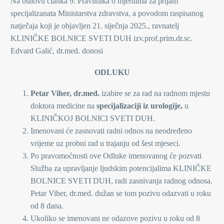
Na osnovu članka 9. Pravilnika o mjerilima za prijam
specijalizanata Ministarstva zdravstva, a povodom raspisanog
natječaja koji je objavljen 21. siječnja 2025., ravnatelj
KLINIČKE BOLNICE SVETI DUH izv.prof.prim.dr.sc.
Edvard Galić, dr.med. donosi
ODLUKU
Petar Viher, dr.med.
izabire se za rad na radnom mjestu
doktora medicine na
specijalizaciji iz urologije,
u
KLINIČKOJ BOLNICI SVETI DUH.
Imenovani će zasnovati radni odnos na neodređeno
vrijeme uz probni rad u trajanju od šest mjeseci.
Po pravomoćnosti ove Odluke imenovanog će pozvati
Služba za upravljanje ljudskim potencijalima KLINIČKE
BOLNICE SVETI DUH, radi zasnivanja radnog odnosa.
Petar Viher, dr.med. dužan se tom pozivu odazvati u roku
od 8 dana.
Ukoliko se imenovani ne odazove pozivu u roku od 8