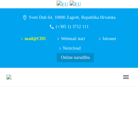
Sveti Duh 64, 10000 Zagreb, Republika Hrvatska
(+385 1) 3712 111
mail@CDU
Webmail stari
Intranet
Nextcloud
Online narudžba