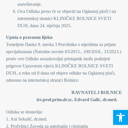
usavršavanje.
Ova Odluka javno će se objaviti na Oglasnoj ploči i na
internetskoj stranici KLINIČKE BOLNICE SVETI
DUH, dana 24. siječnja 2025.
Uputa o pravnom lijeku
Temeljem članka 9. stavka 3 Pravilnika o mjerilima za prijam
specijalizanata (Narodne novine 83/2015., 100/2018., 33/2023.)
protiv ove Odluke nezadovoljni pristupnik može podnijeti
prigovor Upravnom vijeću KLINIČKE BOLNICE SVETI
DUH, u roku od 8 dana od objave odluke na Oglasnoj ploči,
odnosno na internetskoj stranici Bolnice.
RAVNATELJ BOLNICE
izv.prof.prim.dr.sc. Edvard Galić, dr.med.
Open 
Odluka se dostavlja:
1. Ani Sekulić, dr.med.
2. Pročelnici Zavoda za patologiju i citologiju