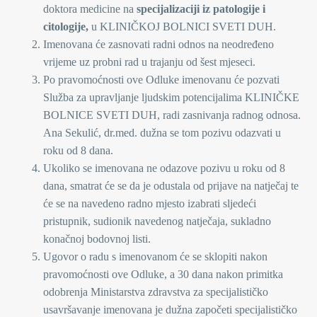
doktora medicine na
specijalizaciji iz patologije i
citologije,
u KLINIČKOJ BOLNICI SVETI DUH.
Imenovana će zasnovati radni odnos na neodređeno
vrijeme uz probni rad u trajanju od šest mjeseci.
Po pravomoćnosti ove Odluke imenovanu će pozvati
Služba za upravljanje ljudskim potencijalima KLINIČKE
BOLNICE SVETI DUH, radi zasnivanja radnog odnosa.
Ana Sekulić, dr.med. dužna se tom pozivu odazvati u
roku od 8 dana.
Ukoliko se imenovana ne odazove pozivu u roku od 8
dana, smatrat će se da je odustala od prijave na natječaj te
će se na navedeno radno mjesto izabrati sljedeći
pristupnik, sudionik navedenog natječaja, sukladno
konačnoj bodovnoj listi.
Ugovor o radu s imenovanom će se sklopiti nakon
pravomoćnosti ove Odluke, a 30 dana nakon primitka
odobrenja Ministarstva zdravstva za specijalističko
usavršavanje imenovana je dužna započeti specijalističko