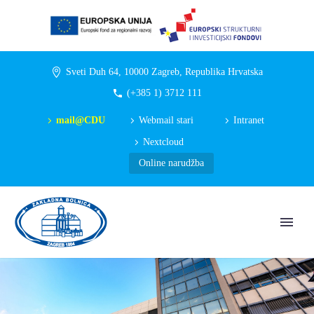
Sveti Duh 64, 10000 Zagreb, Republika Hrvatska
(+385 1) 3712 111
mail@CDU
Webmail stari
Intranet
Nextcloud
Online narudžba