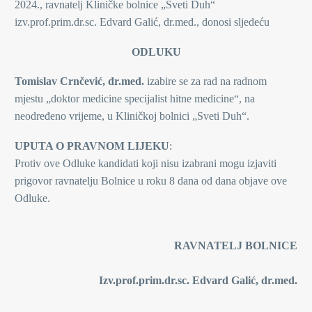
2024., ravnatelj Kliničke bolnice „Sveti Duh“
izv.prof.prim.dr.sc. Edvard Galić, dr.med., donosi sljedeću
ODLUKU
Tomislav Crnčević, dr.med.
izabire se za rad na radnom
mjestu „doktor medicine specijalist hitne medicine“, na
neodređeno vrijeme, u Kliničkoj bolnici „Sveti Duh“.
UPUTA O PRAVNOM LIJEKU
:
Protiv ove Odluke kandidati koji nisu izabrani mogu izjaviti
prigovor ravnatelju Bolnice u roku 8 dana od dana objave ove
Odluke.
RAVNATELJ BOLNICE
Izv.prof.prim.dr.sc. Edvard Galić, dr.med.