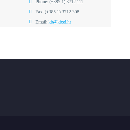
Phone:
(+385 1) 3712 111
Fax: (+385 1) 3712 308
Email:
kb@kbsd.hr