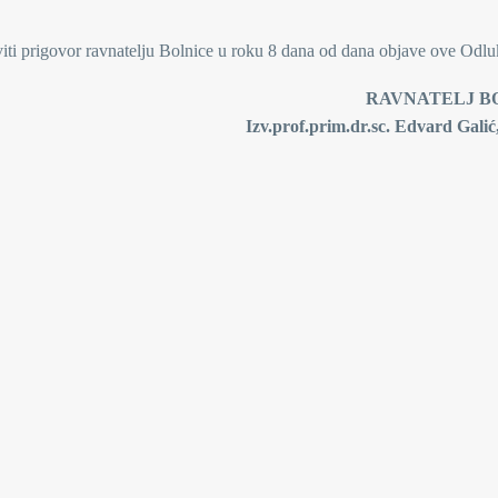
viti prigovor ravnatelju Bolnice u roku 8 dana od dana objave ove Odlu
ATELJ BOLNI
im.dr.sc. Edvard Galić, dr.