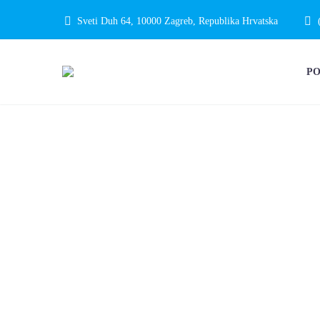
Sveti Duh 64, 10000 Zagreb, Republika Hrvatska
P