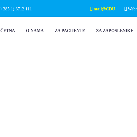
(+385 1) 3712 111
mail@CDU
Webma
OČETNA
O NAMA
ZA PACIJENTE
ZA ZAPOSLENIKE