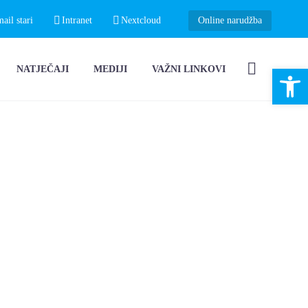
il stari
Intranet
Nextcloud
Online narudžba
Open 
NATJEČAJI
MEDIJI
VAŽNI LINKOVI