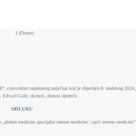
h“, a povodom raspisanog natječaja koji je objavljen 8. studenog 2024.
c. Edvard Galić, dr.med., donosi sljedeću
ODLUKU
u „doktor medicine specijalist interne medicine / opće interne medicine“