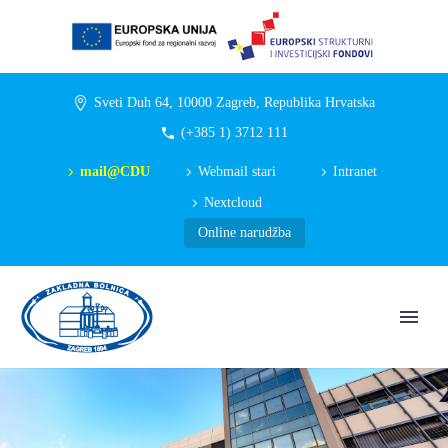
Sveti Duh 64, 10000 Zagreb, Republika Hrvatska
(+385 1) 3712 111
mail@CDU
Webmail stari
Intranet
Nextcloud
Online narudžba