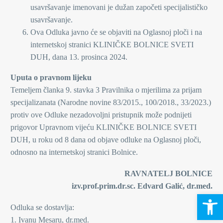
usavršavanje imenovani je dužan započeti specijalističko
usavršavanje.
Ova Odluka javno će se objaviti na Oglasnoj ploči i na
internetskoj stranici KLINIČKE BOLNICE SVETI
DUH, dana 13. prosinca 2024.
Uputa o pravnom lijeku
Temeljem članka 9. stavka 3 Pravilnika o mjerilima za prijam
specijalizanata (Narodne novine 83/2015., 100/2018., 33/2023.)
protiv ove Odluke nezadovoljni pristupnik može podnijeti
prigovor Upravnom vijeću KLINIČKE BOLNICE SVETI
DUH, u roku od 8 dana od objave odluke na Oglasnoj ploči,
odnosno na internetskoj stranici Bolnice.
RAVNATELJ BOLNICE
izv.prof.prim.dr.sc. Edvard Galić, dr.med.
Open 
Odluka se dostavlja:
1. Ivanu Mesaru, dr.med.