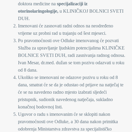
doktora medicine na
specijalizaciji iz
otorinolaringologije,
u KLINIČKOJ BOLNICI SVETI
DUH.
Imenovani će zasnovati radni odnos na neodređeno
vrijeme uz probni rad u trajanju od šest mjeseci.
Po pravomoćnosti ove Odluke imenovanog će pozvati
Služba za upravljanje ljudskim potencijalima KLINIČKE
BOLNICE SVETI DUH, radi zasnivanja radnog odnosa.
Ivan Mesar, dr.med. dužan se tom pozivu odazvati u roku
od 8 dana.
Ukoliko se imenovani ne odazove pozivu u roku od 8
dana, smatrat će se da je odustao od prijave na natječaj te
će se na navedeno radno mjesto izabrati sljedeći
pristupnik, sudionik navedenog natječaja, sukladno
konačnoj bodovnoj listi.
Ugovor o radu s imenovanim će se sklopiti nakon
pravomoćnosti ove Odluke, a 30 dana nakon primitka
odobrenja Ministarstva zdravstva za specijalističko