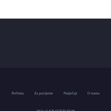
Početna
Za pacijente
Natječaji
O nama
2021 © KB SVETI DUH