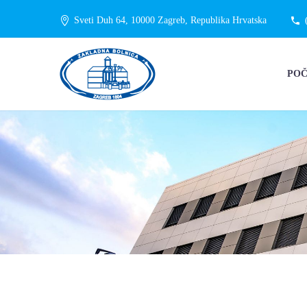
Sveti Duh 64, 10000 Zagreb, Republika Hrvatska
PO