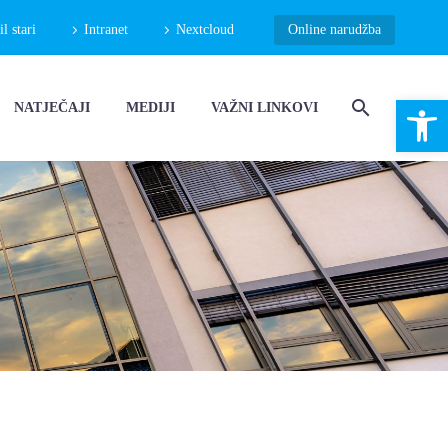
 stari
Intranet
Nextcloud
Online narudžba
Open 
NATJEČAJI
MEDIJI
VAŽNI LINKOVI