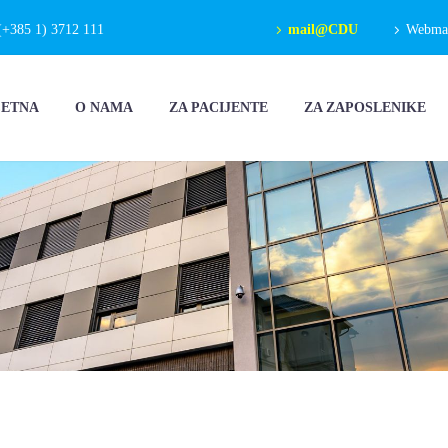
(+385 1) 3712 111
mail@CDU
Webmail
ČETNA
O NAMA
ZA PACIJENTE
ZA ZAPOSLENIKE