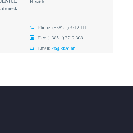
OLNICE
Hrvatska
, dr.med.
Phone:
(+385 1) 3712 111
Fax: (+385 1) 3712 308
Email:
kb@kbsd.hr