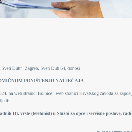
e „Sveti Duh“, Zagreb, Sveti Duh 64, donosi
OMIČNOM PONIŠTENJU NATJEČAJA
24. na web stranici Bolnice i web stranici Hrvatskog zavoda za zapošlj
ijedi:
nik III. vrste (telefonist) u Službi za opće i servisne poslove, rad