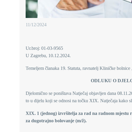
11/12/2024
Ur.broj: 01-03-9565
U Zagrebu, 10.12.2024.
Temeljem članaka 19. Statuta, ravnatelj Kliničke bolnic
ODLUKU O DJEL
Djelomično se poništava Natječaj objavljen dana 08.11.20
to u dijelu koji se odnosi na točku XIX. Natječaja kako sl
XIX. 1 (jednog) izvršitelja za rad na radnom mjestu rad
za dugotrajno bolovanje (m/ž).