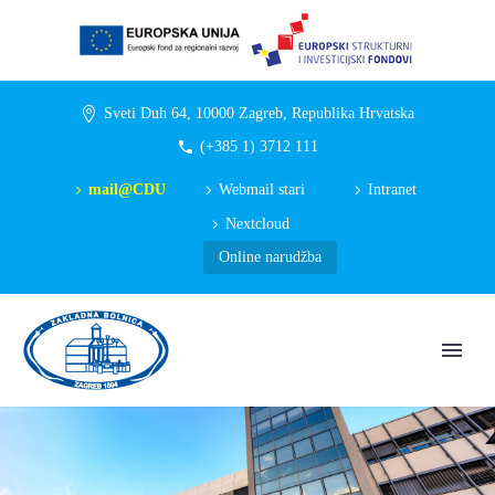
Sveti Duh 64, 10000 Zagreb, Republika Hrvatska
(+385 1) 3712 111
mail@CDU
Webmail stari
Intranet
Nextcloud
Online narudžba