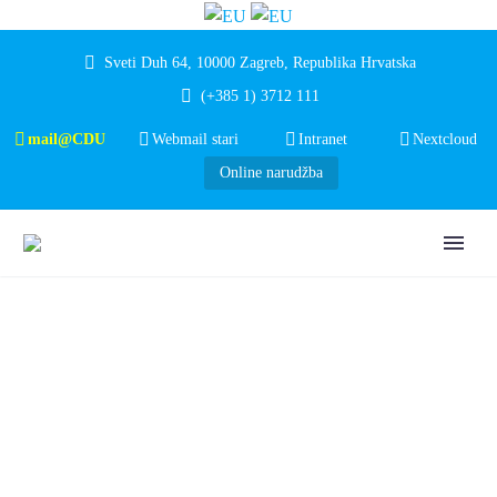
Sveti Duh 64, 10000 Zagreb, Republika Hrvatska
(+385 1) 3712 111
mail@CDU
Webmail stari
Intranet
Nextcloud
Online narudžba