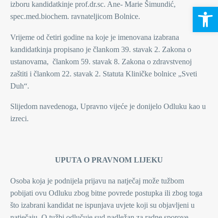
izboru kandidatkinje prof.dr.sc. Ane- Marie Šimundić,
Open 
spec.med.biochem. ravnateljicom Bolnice.
Vrijeme od četiri godine na koje je imenovana izabrana
kandidatkinja propisano je člankom 39. stavak 2. Zakona o
ustanovama, člankom 59. stavak 8. Zakona o zdravstvenoj
zaštiti i člankom 22. stavak 2. Statuta Kliničke bolnice „Sveti
Duh“.
Slijedom navedenoga, Upravno vijeće je donijelo Odluku kao u
izreci.
UPUTA O PRAVNOM LIJEKU
Osoba koja je podnijela prijavu na natječaj može tužbom
pobijati ovu Odluku zbog bitne povrede postupka ili zbog toga
što izabrani kandidat ne ispunjava uvjete koji su objavljeni u
natječaju. O tužbi odlučuje sud nadležan za radne sporove.