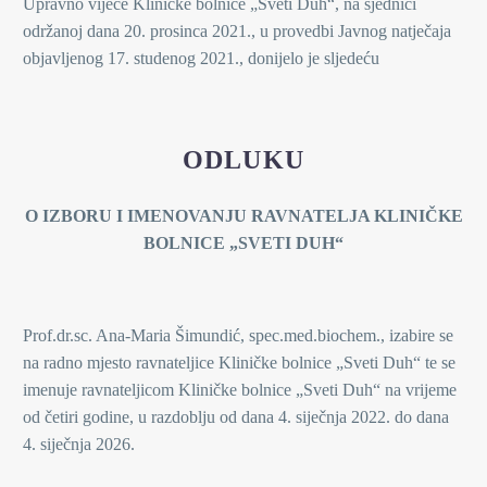
Upravno vijeće Kliničke bolnice „Sveti Duh“, na sjednici
održanoj dana 20. prosinca 2021., u provedbi Javnog natječaja
objavljenog 17. studenog 2021., donijelo je sljedeću
ODLUKU
O IZBORU I IMENOVANJU RAVNATELJA KLINIČKE
BOLNICE „SVETI DUH“
Prof.dr.sc. Ana-Maria Šimundić, spec.med.biochem., izabire se
na radno mjesto ravnateljice Kliničke bolnice „Sveti Duh“ te se
imenuje ravnateljicom Kliničke bolnice „Sveti Duh“ na vrijeme
od četiri godine, u razdoblju od dana 4. siječnja 2022. do dana
4. siječnja 2026.