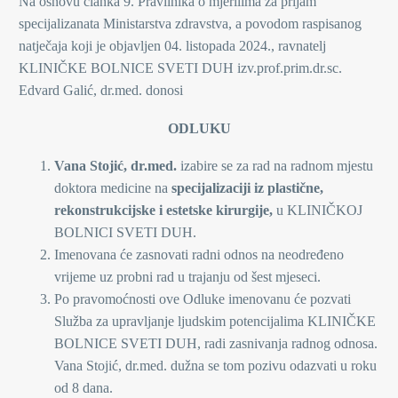
Na osnovu članka 9. Pravilnika o mjerilima za prijam
specijalizanata Ministarstva zdravstva, a povodom raspisanog
natječaja koji je objavljen 04. listopada 2024., ravnatelj
KLINIČKE BOLNICE SVETI DUH izv.prof.prim.dr.sc.
Edvard Galić, dr.med. donosi
ODLUKU
Vana Stojić, dr.med.
izabire se za rad na radnom mjestu
doktora medicine na
specijalizaciji iz plastične,
rekonstrukcijske i estetske kirurgije,
u KLINIČKOJ
BOLNICI SVETI DUH.
Imenovana će zasnovati radni odnos na neodređeno
vrijeme uz probni rad u trajanju od šest mjeseci.
Po pravomoćnosti ove Odluke imenovanu će pozvati
Služba za upravljanje ljudskim potencijalima KLINIČKE
BOLNICE SVETI DUH, radi zasnivanja radnog odnosa.
Vana Stojić, dr.med. dužna se tom pozivu odazvati u roku
od 8 dana.