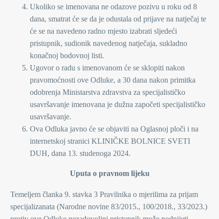
Ukoliko se imenovana ne odazove pozivu u roku od 8
dana, smatrat će se da je odustala od prijave na natječaj te
će se na navedeno radno mjesto izabrati sljedeći
pristupnik, sudionik navedenog natječaja, sukladno
konačnoj bodovnoj listi.
Ugovor o radu s imenovanom će se sklopiti nakon
pravomoćnosti ove Odluke, a 30 dana nakon primitka
odobrenja Ministarstva zdravstva za specijalističko
usavršavanje imenovana je dužna započeti specijalističko
usavršavanje.
Ova Odluka javno će se objaviti na Oglasnoj ploči i na
internetskoj stranici KLINIČKE BOLNICE SVETI
DUH, dana 13. studenoga 2024.
Uputa o pravnom lijeku
Temeljem članka 9. stavka 3 Pravilnika o mjerilima za prijam
specijalizanata (Narodne novine 83/2015., 100/2018., 33/2023.)
protiv ove Odluke nezadovoljni pristupnik može podnijeti