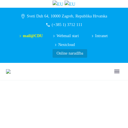
Sveti Duh 64, 10000 Zagreb, Republika Hrvatska
(+385 1) 3712 111
mail@CDU
Webmail stari
Intranet
Nextcloud
Online narudžba