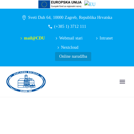
Sveti Duh 64, 10000 Zagreb, Republika Hrvatska
(+385 1) 3712 111
mail@CDU
Webmail stari
Intranet
Nextcloud
Online narudžba