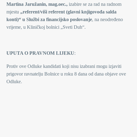
Martina Jaružanin, mag.oec.,
izabire se za rad na radnom
mjestu
„referent/viši referent (glavni knjigovođa salda
konti)“ u Službi za financijsko poslovanje
, na neodređeno
vrijeme, u Kliničkoj bolnici „Sveti Duh“.
UPUTA O PRAVNOM LIJEKU
:
Protiv ove Odluke kandidati koji nisu izabrani mogu izjaviti
prigovor ravnatelju Bolnice u roku 8 dana od dana objave ove
Odluke.