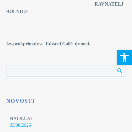
RAVNATELJ
BOLNICE
Izv.prof.prim.dr.sc. Edvard Galić, dr.med.
Open 
NOVOSTI
NATJEČAJ
03/08/2026