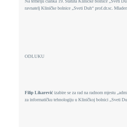
Na temelju članka 19. Statuta Kliničke bolnice „Sveti Du
ravnatelj Kliničke bolnice „Sveti Duh“ prof.dr.sc. Mladen
ODLUKU
Filip Likarević
izabire se za rad na radnom mjestu „admin
za informatičku tehnologiju u Kliničkoj bolnici „Sveti D