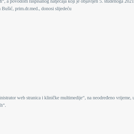
h“, a povodom raspisanog natječaja koji je objavljen 5. studenoga 2021
 Bušić, prim.dr.med., donosi slijedeću
istrator web stranica i kliničke multimedije“, na neodređeno vrijeme, 
uh“.