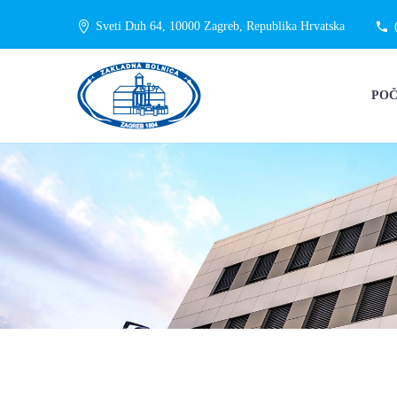
Sveti Duh 64, 10000 Zagreb, Republika Hrvatska
PO