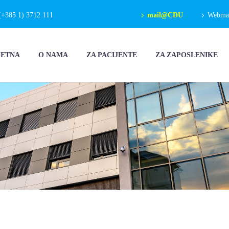
(+385 1) 3712 111
mail@CDU
Webmail
ČETNA
O NAMA
ZA PACIJENTE
ZA ZAPOSLENIKE