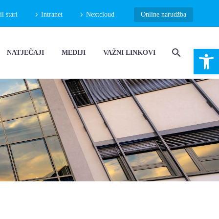
 stari
Intranet
Nextcloud
Online narudžba
Open 
NATJEČAJI
MEDIJI
VAŽNI LINKOVI