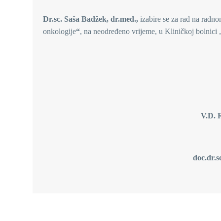
Dr.sc. Saša Badžek, dr.med.,
izabire se za rad na radn
onkologije
“
, na neodređeno vrijeme, u Kliničkoj bolnici
V.D. RAVNATELJA
doc.dr.sc. Igor Alfirev