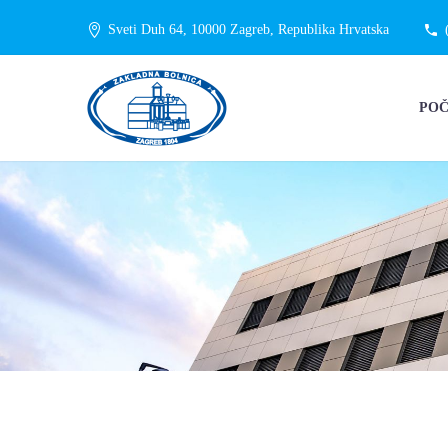
Sveti Duh 64, 10000 Zagreb, Republika Hrvatska
PO