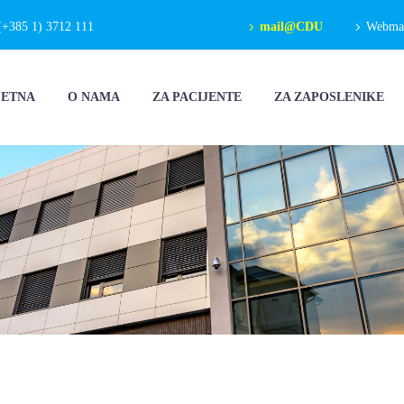
(+385 1) 3712 111
mail@CDU
Webmail
ČETNA
O NAMA
ZA PACIJENTE
ZA ZAPOSLENIKE