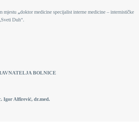
om mjestu
„
doktor medicine specijalist interne medicine – internističke
 „Sveti Duh“.
 BOLNICE
ić, dr.med.