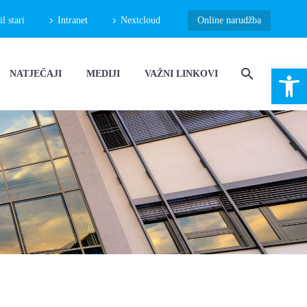
 stari
Intranet
Nextcloud
Online narudžba
Open 
NATJEČAJI
MEDIJI
VAŽNI LINKOVI