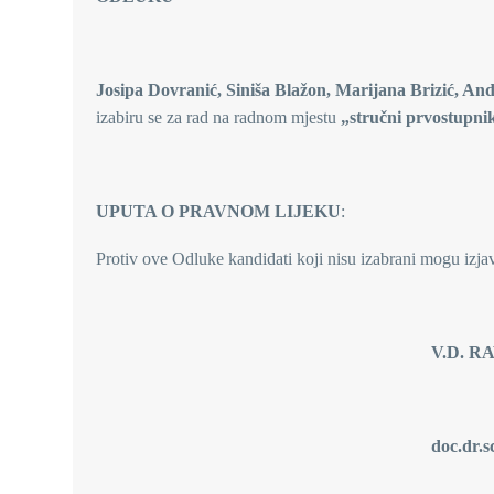
Josipa Dovranić, Siniša Blažon, Marijana Brizić, An
izabiru se za rad na radnom mjestu
„stručni prvostupnik
UPUTA O PRAVNOM LIJEKU
:
Protiv ove Odluke kandidati koji nisu izabrani mogu izja
V.D. RAVNATELJA
doc.dr.sc. Igor Alfirev