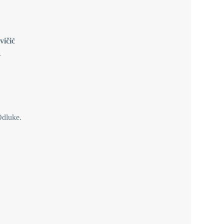
vičić
.
Odluke.