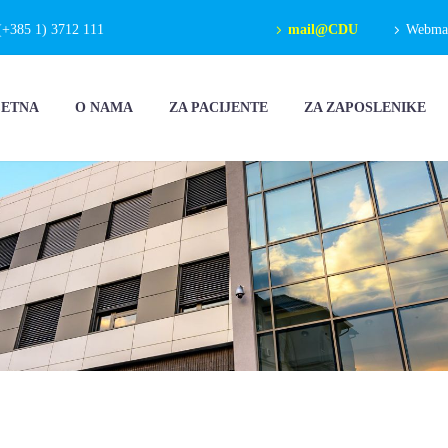
(+385 1) 3712 111
mail@CDU
Webmail
ČETNA
O NAMA
ZA PACIJENTE
ZA ZAPOSLENIKE