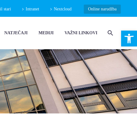
 stari
Intranet
Nextcloud
Online narudžba
Open 
NATJEČAJI
MEDIJI
VAŽNI LINKOVI