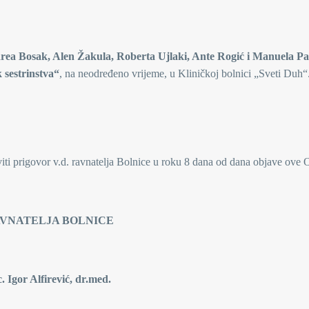
drea Bosak, Alen Žakula, Roberta Ujlaki, Ante Rogić i Manuela Pa
 sestrinstva“
, na neodređeno vrijeme, u Kliničkoj bolnici „Sveti Duh“
viti prigovor v.d. ravnatelja Bolnice u roku 8 dana od dana objave ove 
 BOLNICE
ić, dr.med.