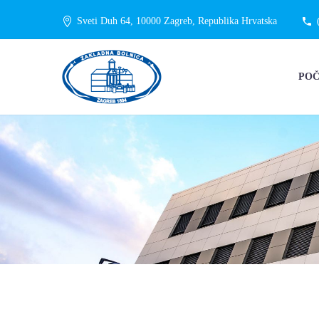
Sveti Duh 64, 10000 Zagreb, Republika Hrvatska
PO