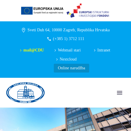
Sveti Duh 64, 10000 Zagreb, Republika Hrvatska
(+385 1) 3712 111
mail@CDU
Webmail stari
Intranet
Nextcloud
Online narudžba