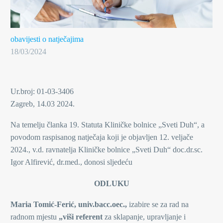
obavijesti o natječajima
18/03/2024
Ur.broj: 01-03-3406
Zagreb, 14.03 2024.
Na temelju članka 19. Statuta Kliničke bolnice „Sveti Duh“, a
povodom raspisanog natječaja koji je objavljen 12. veljače
2024., v.d. ravnatelja Kliničke bolnice „Sveti Duh“ doc.dr.sc.
Igor Alfirević, dr.med., donosi sljedeću
ODLUKU
Maria Tomić-Ferić, univ.bacc.oec.,
izabire se za rad na
radnom mjestu
„viši referent
za sklapanje, upravljanje i