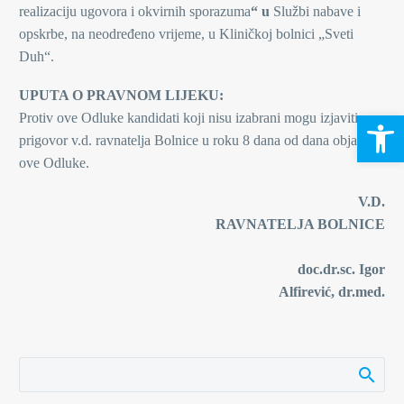
realizaciju ugovora i okvirnih sporazuma
“ u
Službi nabave i
opskrbe, na neodređeno vrijeme, u Kliničkoj bolnici „Sveti
Duh“.
UPUTA O PRAVNOM LIJEKU:
Open 
Protiv ove Odluke kandidati koji nisu izabrani mogu izjaviti
prigovor v.d. ravnatelja Bolnice u roku 8 dana od dana objave
ove Odluke.
V.D.
RAVNATELJA BOLNICE
doc.dr.sc. Igor
Alfirević, dr.med.