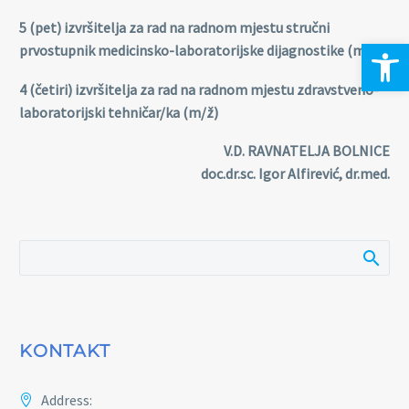
5 (pet) izvršitelja za rad na radnom mjestu stručni
Open 
prvostupnik medicinsko-laboratorijske dijagnostike (m/ž)
4 (četiri)
izvršitelja za rad na radnom mjestu zdravstveno-
laboratorijski tehničar/ka (m/ž)
V.D. RAVNATELJA BOLNICE
doc.dr.sc. Igor Alfirević, dr.med.
KONTAKT
Address: