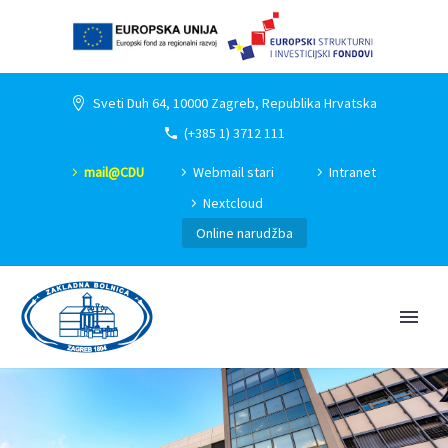
Sveti Duh 64, 10000 Zagreb, Republika Hrvatska
(+385 1) 3712 111
mail@CDU
Webmail stari
Intranet
Nextcloud
Online narudžba