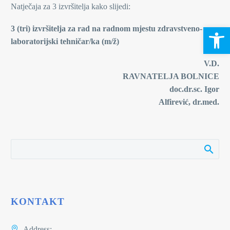
Natječaja za 3 izvršitelja kako slijedi:
Open 
3 (tri)
izvršitelja za rad na radnom mjestu zdravstveno-
laboratorijski tehničar/ka (m/ž)
V.D.
RAVNATELJA BOLNICE
doc.dr.sc. Igor
Alfirević, dr.med.
KONTAKT
Address: