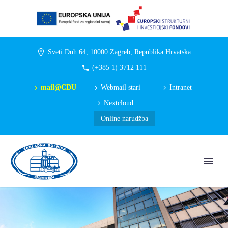
Sveti Duh 64, 10000 Zagreb, Republika Hrvatska
(+385 1) 3712 111
mail@CDU
Webmail stari
Intranet
Nextcloud
Online narudžba