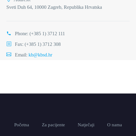
Sveti Duh 64, 10000 Zagreb, Republika Hrvatska
Phone:
(+385 1) 3712 111
Fax: (+385 1) 3712 308
Email:
kb@kbsd.hr
Početna
Za pacijente
Natječaji
O nama