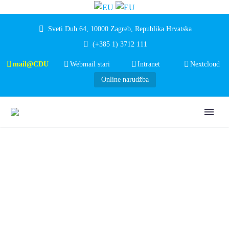
Sveti Duh 64, 10000 Zagreb, Republika Hrvatska
(+385 1) 3712 111
mail@CDU
Webmail stari
Intranet
Nextcloud
Online narudžba