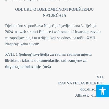
ODLUKU O DJELOMIČNOM PONIŠTENJU
NATJEČAJA
Djelomično se poništava Natječaj objavljen dana 3. siječnja
2024. na web stranici Bolnice i web stranici Hrvatskog zavoda
za zapošljavanje, i to u dijelu koji se odnosi na točku XVII.
Natječaja kako slijedi:
XVII. 1 (jednog) izvršitelja za rad na radnom mjestu
likvidator izlazne dokumentacije, radi zamjene za
dugotrajno bolovanje (m/ž)
V.D.
RAVNATELJA BOLNICE
Open 
doc.dr.sc. Igor
Alfirević, dr.med.