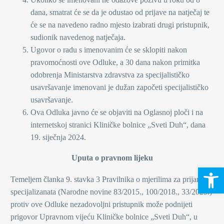
dana, smatrat će se da je odustao od prijave na natječaj te
će se na navedeno radno mjesto izabrati drugi pristupnik,
sudionik navedenog natječaja.
Ugovor o radu s imenovanim će se sklopiti nakon
pravomoćnosti ove Odluke, a 30 dana nakon primitka
odobrenja Ministarstva zdravstva za specijalističko
usavršavanje imenovani je dužan započeti specijalističko
usavršavanje.
Ova Odluka javno će se objaviti na Oglasnoj ploči i na
internetskoj stranici Kliničke bolnice „Sveti Duh“, dana
19. siječnja 2024.
Uputa o pravnom lijeku
Open 
Temeljem članka 9. stavka 3 Pravilnika o mjerilima za prijam
specijalizanata (Narodne novine 83/2015., 100/2018., 33/2023.)
protiv ove Odluke nezadovoljni pristupnik može podnijeti
prigovor Upravnom vijeću Kliničke bolnice „Sveti Duh“, u