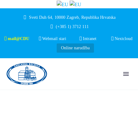
Sveti Duh 64, 10000 Zagreb, Republika Hrvatska
(+385 1) 3712 111
mail@CDU
Webmail stari
Intranet
Nextcloud
Online narudžba