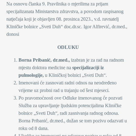
Na osnovu članka 9. Pravilnika o mjerilima za prijam
specijalizanata Ministarstva zdravstva, a povodom raspisanog
natječaja koji je objavljen 08. prosinca 2023., v.d. ravnatelj
Kliničke bolnice „Sveti Duh“ doc.dr.sc. Igor Alfirević, dr.med.,
donosi
ODLUKU
Borna Pribanić, dr.med.,
izabran je za rad na radnom
mjestu doktora medicine na
specijalizaciji iz
pulmologije,
u Kliničkoj bolnici „Sveti Duh“.
Imenovani će zasnovati radni odnos na neodređeno
vrijeme uz probni rad u trajanju od šest mjeseci.
Po pravomoćnosti ove Odluke imenovanog će pozvati
Služba za upravljanje ljudskim potencijalima Kliničke
bolnice „Sveti Duh“, radi zasnivanja radnog odnosa.
Borna Pribanić, dr.med., dužan se tom pozivu odazvati u
roku od 8 dana.
Ukoliko se imenovani ne odazove pozivu u roku od 8