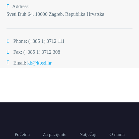
Address:
Sveti Duh 64, 10000 Zagreb, Republika Hrvatska
Phone:
(+385 1) 3712 111
Fax: (+385 1) 3712 308
Email:
kb@kbsd.hr
Početna
Za pacijente
Natječaji
O nama