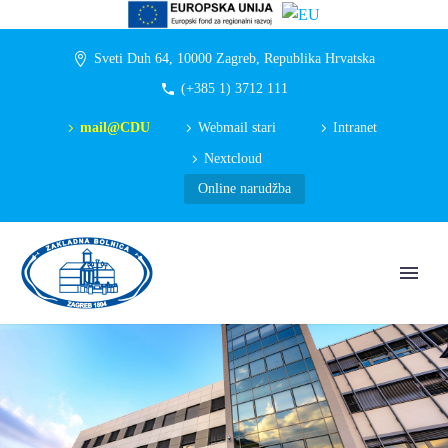
Sveti Duh 64, 10000 Zagreb, Republika Hrvatska
(+385 1) 3712 111
mail@CDU
Webmail stari
Intranet
Nextcloud
Online narudžba