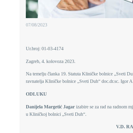
07/08/2023
Ur.broj: 01-03-4174
Zagreb, 4. kolovoza 2023.
Na temelju članka 19. Statuta Kliničke bolnice „Sveti Duh
ravnatelja Kliničke bolnice „Sveti Duh“ doc.dr.sc. Igor Al
ODLUKU
Danijela Margetić Jagar
izabire se za rad na radnom m
u Kliničkoj bolnici „Sveti Duh“.
V.D. RAVNATELJA