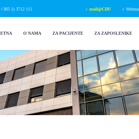
(+385 1) 3712 111
mail@CDU
Webmail
ČETNA
O NAMA
ZA PACIJENTE
ZA ZAPOSLENIKE