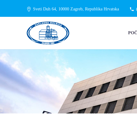
Sveti Duh 64, 10000 Zagreb, Republika Hrvatska
PO