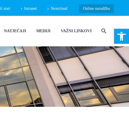
 stari
Intranet
Nextcloud
Online narudžba
Open 
NATJEČAJI
MEDIJI
VAŽNI LINKOVI