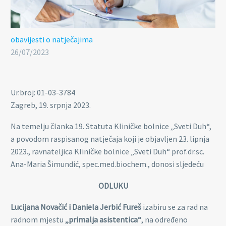
obavijesti o natječajima
26/07/2023
Ur.broj: 01-03-3784
Zagreb, 19. srpnja 2023.
Na temelju članka 19. Statuta Kliničke bolnice „Sveti Duh“,
a povodom raspisanog natječaja koji je objavljen 23. lipnja
2023., ravnateljica Kliničke bolnice „Sveti Duh“ prof.dr.sc.
Ana-Maria Šimundić, spec.med.biochem., donosi sljedeću
ODLUKU
Lucijana Novačić i Daniela Jerbić Fureš
izabiru se za rad na
radnom mjestu
„primalja asistentica“
, na određeno