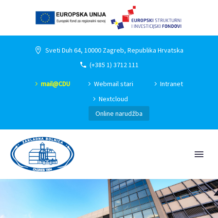
Sveti Duh 64, 10000 Zagreb, Republika Hrvatska
(+385 1) 3712 111
mail@CDU
Webmail stari
Intranet
Nextcloud
Online narudžba