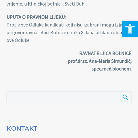
vrijeme, u Kliničkoj bolnici „Sveti Duh“.
UPUTA O PRAVNOM LIJEKU:
Open 
Protiv ove Odluke kandidati koji nisu izabrani mogu izjaviti
prigovor ravnateljici Bolnice u roku 8 dana od dana objave
ove Odluke.
RAVNATELJICA BOLNICE
prof.dr.sc. Ana-Maria Šimundić,
spec.med.biochem.
KONTAKT