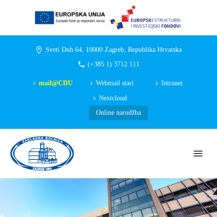
Sveti Duh 64, 10000 Zagreb, Republika Hrvatska
(+385 1) 3712 111
mail@CDU
Webmail stari
Intranet
Nextcloud
Online narudžba