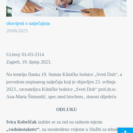
obavijesti o natječajima
20/06/2023
Ur.broj: 01-03-3314
Zagreb, 19. lipnja 2023.
Na temelju članka 19. Statuta Kliničke bolnice „Sveti Duh“, a
povodom raspisanog natječaja koji je objavljen 23. svibnja
2023., ravnateljica Kliničke bolnice „Sveti Duh“ prof.dr.sc.
Ana-Maria Šimundić, spec.med.biochem., donosi slijedeću
ODLUKU
Ivica Kobeščak
izabire se za rad na radnom mjestu
Open 
„vodoinstalater“
, na neodređeno vrijeme u Službi za tehničke