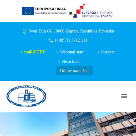
Sveti Duh 64, 10000 Zagreb, Republika Hrvatska
(+385 1) 3712 111
mail@CDU
Webmail stari
Intranet
Nextcloud
Online narudžba