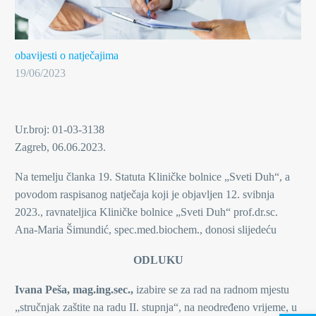
obavijesti o natječajima
19/06/2023
Ur.broj: 01-03-3138
Zagreb, 06.06.2023.
Na temelju članka 19. Statuta Kliničke bolnice „Sveti Duh“, a
povodom raspisanog natječaja koji je objavljen 12. svibnja
2023., ravnateljica Kliničke bolnice „Sveti Duh“ prof.dr.sc.
Ana-Maria Šimundić, spec.med.biochem., donosi slijedeću
ODLUKU
Ivana Peša, mag.ing.sec.,
izabire se za rad na radnom mjestu
„stručnjak zaštite na radu II. stupnja“, na neodređeno vrijeme, u