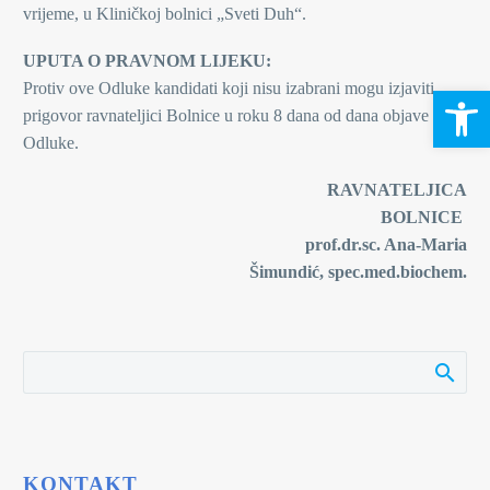
vrijeme, u Kliničkoj bolnici „Sveti Duh“.
UPUTA O PRAVNOM LIJEKU:
Protiv ove Odluke kandidati koji nisu izabrani mogu izjaviti
Open 
prigovor ravnateljici Bolnice u roku 8 dana od dana objave ove
Odluke.
RAVNATELJICA
BOLNICE
prof.dr.sc. Ana-Maria
Šimundić, spec.med.biochem.
KONTAKT