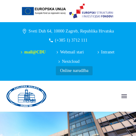
Sveti Duh 64, 10000 Zagreb, Republika Hrvatska
(+385 1) 3712 111
mail@CDU
Webmail stari
Intranet
Nextcloud
Online narudžba