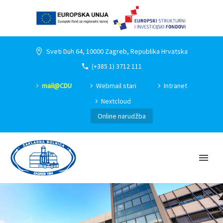
Sveti Duh 64, 10000 Zagreb, Republika Hrvatska
(+385 1) 3712 111
mail@CDU
Webmail stari
Intranet
Nextcloud
Online narudžba