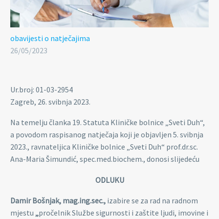
obavijesti o natječajima
26/05/2023
Ur.broj: 01-03-2954
Zagreb, 26. svibnja 2023.
Na temelju članka 19. Statuta Kliničke bolnice „Sveti Duh“,
a povodom raspisanog natječaja koji je objavljen 5. svibnja
2023., ravnateljica Kliničke bolnice „Sveti Duh“ prof.dr.sc.
Ana-Maria Šimundić, spec.med.biochem., donosi slijedeću
ODLUKU
Damir Bošnjak, mag.ing.sec.,
izabire se za rad na radnom
mjestu
„
pročelnik Službe sigurnosti i zaštite ljudi, imovine i