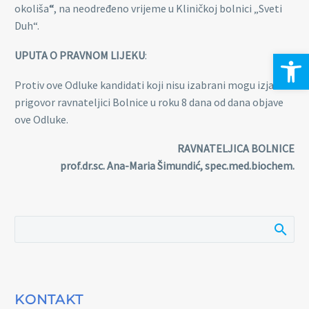
okoliša
“
, na neodređeno vrijeme u Kliničkoj bolnici „Sveti
Duh“.
Open 
UPUTA O PRAVNOM LIJEKU
:
Protiv ove Odluke kandidati koji nisu izabrani mogu izjaviti
prigovor ravnateljici Bolnice u roku 8 dana od dana objave
ove Odluke.
RAVNATELJICA BOLNICE
prof.dr.sc. Ana-Maria Šimundić, spec.med.biochem.
KONTAKT