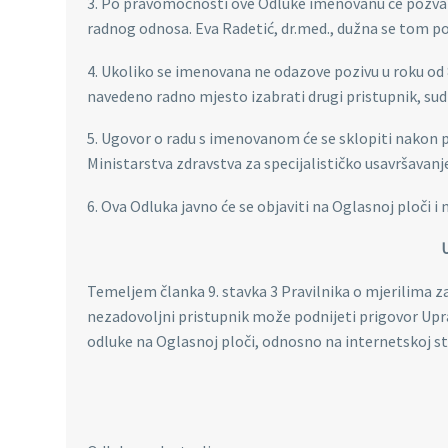
3. Po pravomoćnosti ove Odluke imenovanu će pozvati
radnog odnosa. Eva Radetić, dr.med., dužna se tom po
4. Ukoliko se imenovana ne odazove pozivu u roku od 8 
navedeno radno mjesto izabrati drugi pristupnik, sud
5. Ugovor o radu s imenovanom će se sklopiti nakon
Ministarstva zdravstva za specijalističko usavršavanj
6. Ova Odluka javno će se objaviti na Oglasnoj ploči i 
Temeljem članka 9. stavka 3 Pravilnika o mjerilima z
nezadovoljni pristupnik može podnijeti prigovor Upra
odluke na Oglasnoj ploči, odnosno na internetskoj st