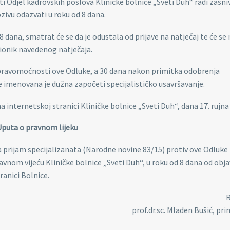
 Odjel kadrovskih poslova Kliničke bolnice „Sveti Duh“ radi zasni
zivu odazvati u roku od 8 dana.
dana, smatrat će se da je odustala od prijave na natječaj te će se 
ionik navedenog natječaja.
 pravomoćnosti ove Odluke, a 30 dana nakon primitka odobrenja
e imenovana je dužna započeti specijalističko usavršavanje.
na internetskoj stranici Kliničke bolnice „Sveti Duh“, dana 17. rujna
Uputa o pravnom lijeku
a prijam specijalizanata (Narodne novine 83/15) protiv ove Odluke
vnom vijeću Kliničke bolnice „Sveti Duh“, u roku od 8 dana od obj
ranici Bolnice.
R
prof.dr.sc. Mladen Bušić, pri