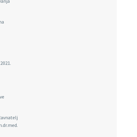
vanja
na
 2021.
ave
avnatelj
m.dr.med.