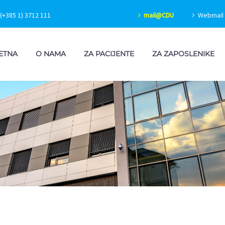
(+385 1) 3712 111
mail@CDU
Webmail 
ETNA
O NAMA
ZA PACIJENTE
ZA ZAPOSLENIKE