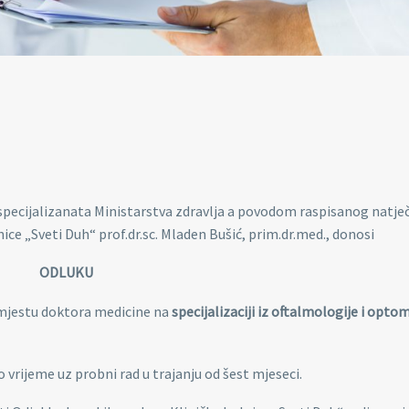
 specijalizanata Ministarstva zdravlja a povodom raspisanog natječ
nice „Sveti Duh“ prof.dr.sc. Mladen Bušić, prim.dr.med., donosi
ODLUKU
m mjestu doktora medicine na
specijalizaciji iz oftalmologije i optom
vrijeme uz probni rad u trajanju od šest mjeseci.