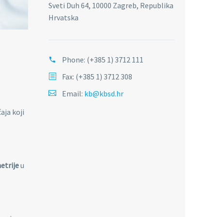
Sveti Duh 64, 10000 Zagreb, Republika
Hrvatska
Phone:
(+385 1) 3712 111
Fax: (+385 1) 3712 308
Email:
kb@kbsd.hr
aja koji
etrije
u