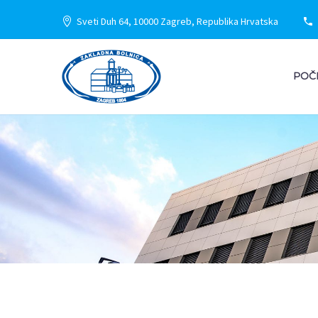
Sveti Duh 64, 10000 Zagreb, Republika Hrvatska
POČ